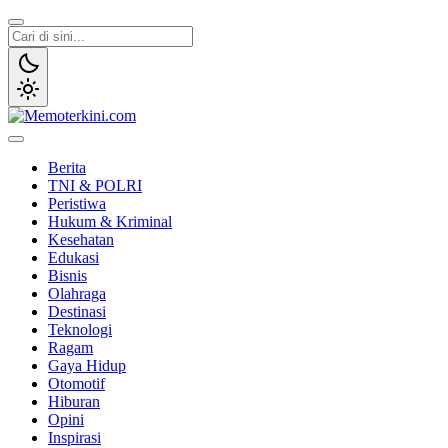
Lewati
ke
konten
Memoterkini.com
Independen dan Fakta
Berita
TNI & POLRI
Peristiwa
Hukum & Kriminal
Kesehatan
Edukasi
Bisnis
Olahraga
Destinasi
Teknologi
Ragam
Gaya Hidup
Otomotif
Hiburan
Opini
Inspirasi