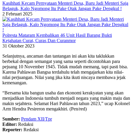
Kasihhati Kecam Pernyataan Menteri Desa, Baru Jadi Menteri Saja
Belaguk, Kalo Ngomong Itu Pake Otak Jangan Pake Dengkul !
2 Februari 2025
Polresta Mataram Kembalikan 46 Unit Hasil Barang Bukti
Kejahatan Curat, Curas Dan Curanmor
31 Oktober 2023
Selanjutnya, ancaman dan tantangan ini akan kita taklukkan
berbekal dengan semangat yang sama seperti dicontohkan para
pejuang 10 November 1945. Tidak mudah memang, tapi pasti bisa.
Karena Pahlawan Bangsa terdahulu telah mengajarkan kita nilai-
nilai perjuangan. Nilai yang jika kita ikuti niscaya membawa jejak
kemenangan.
“Bersama kita bangun usaha dan ekonomi kerakyatan yang akan
menjadikan Indonesia tumbuh menjadi negara yang makin maju dan
makin sejahtera. Selamat Hari Pahlawan tahun 2023,” ucap Kolonel
Arm Hendra Pesireron mengakhiri. (Pen/red)
Sumber:
Pendam XII/Tpr
Editor:
Redaksi
Reporter:
Redaksi