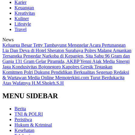
Karier
Keuangan
Kreativitas
Kuliner
Lifestyle
Travel
News
Keluarga Besar Tetty Tambayung Menggelar Acara Pertunangan
Lia Dan Deva di Hotel Sheraton Surabaya
Polres Malang Amankan
Tersangka Pengedar Narkoba di Kepanjen, Sita Sabu 96 Gram dan
Ganja 131 Gram
Gelar Piramida, AKBP Yenni Ajak Media Sinergi
Jaga Kondusivitas Bojonegoro
Kapolres Gresik Tegaskan
Komitmen Polri Dukung Pendidikan Berkualitas
Segenap Redaksi
& Wartawan Media Online Memoterkini.com Turut Berdukacita
Atas Wafatnya H.M.Sholeh.S.H
MENU SIDEBAR
Berita
TNI & POLRI
Peristiwa
Hukum & Kriminal
Kesehatan