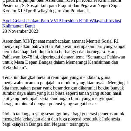
Upacara dipimpin oleh Asrendam XII/Tpr, Kolonel Arm Hendra
Pesireron, S. Sos.,diikuti para Prajurit dan Pegawai Negeri Sipil
Kodam XII/Tpr di wilayah garnizun Pontianak.
Apel Gelar Pasukan Pam VVIP Presiden RI di Wilayah Provinsi
Kalimantan Barat
23 November 2023
Asrendam XII/Tpr saat membacakan amanat Menteri Sosial RI
menyampaikan bahwa Hari Pahlawan merupakan hari yang sangat
bermakna bagi kehidupan kita berbangsa dan bernegara. Hari
Pahlawan ke-78 ini, diperingati dengan tema “Semangat Pahlawan
untuk Masa Depan Bangsa dalam Memerangi Kemiskinan dan
Kebodohan”.
Tema ini diangkat melalui renungan yang mendalam, guna
menjawab ancaman penjajahan modern yang kian nyata. Mengingat
kita merupakan pasar yang besar dengan dikaruniai begitu banyak
sumber daya alam yang luar biasa seperti tanah yang subur, hasil
laut yang melimpah serta kandungan bumi yang menyimpan
beragam mineral dengan potensi yang sangat besar.
“Inilah tantangan yang sesungguhnya bagi generasi penerus untuk
mengelola kekayaan alam dan juga potensi penduduk Indonesia
bagi kejayaan Bangsa dan Negara,” terangnya.