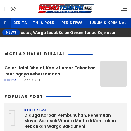
Lewati
ke
Independen dan Fakta
Memoterkini.com
konten
BERITA
TNI & POLRI
PERISTIWA
HUKUM & KRIMINAL
NEWS
han 17 Agustus, Warga Ledok Kulon Geram Tanpa Kejelasan
#GELAR HALAL BIHALAL
Gelar Halal Bihalal, Kadiv Humas Tekankan
Pentingnya Kebersamaan
BERITA
16 April 2024
POPULAR POST
1
PERISTIWA
Diduga Korban Pembunuhan, Penemuan
Mayat Sesosok Wanita Muda di Kontrakan
Hebohkan Warga Bakauheni