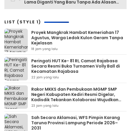
Lama Diganti Yang Baru Tanpa Ada Alasan
Yang Jelas
LIST (STYLE 1)
‎Proyek Mangkrak Hambat Kemeriahan 17
Agustus, Warga Ledok Kulon Geram Tanpa
Kejelasan
18 jam yang lalu
Peringati HUT Ke- 81 RI, Camat Rajabasa
Secara Resmi Buka Turnamen Volly Ball di
Kecamatan Rajabasa
22 jam yang lalu
Rakor MKKS dan Pembukaan MGMP SMP
Negeri Kabupaten Kediri Resmi Digelar,
Kadisdik Tekankan Kolaborasi Wujudkan
Pendidikan Bermutu
23 jam yang lalu
Sah Secara Aklamasi, WFS Pimpin Karang
Taruna Provinsi Lampung Periode 2026–
2031