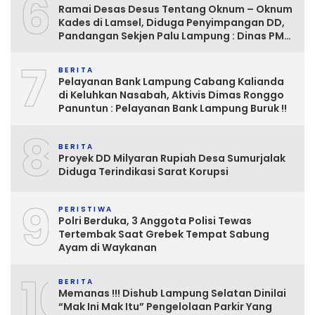
6
Ramai Desas Desus Tentang Oknum – Oknum
Kades di Lamsel, Diduga Penyimpangan DD,
Pandangan Sekjen Palu Lampung : Dinas PMD
dan Inspektorat Kurang Tegas
7
Mengawasinya
BERITA
Pelayanan Bank Lampung Cabang Kalianda
di Keluhkan Nasabah, Aktivis Dimas Ronggo
Panuntun : Pelayanan Bank Lampung Buruk !!
8
BERITA
Proyek DD Milyaran Rupiah Desa Sumurjalak
Diduga Terindikasi Sarat Korupsi
9
PERISTIWA
Polri Berduka, 3 Anggota Polisi Tewas
Tertembak Saat Grebek Tempat Sabung
Ayam di Waykanan
10
BERITA
Memanas !!! Dishub Lampung Selatan Dinilai
“Mak Ini Mak Itu” Pengelolaan Parkir Yang