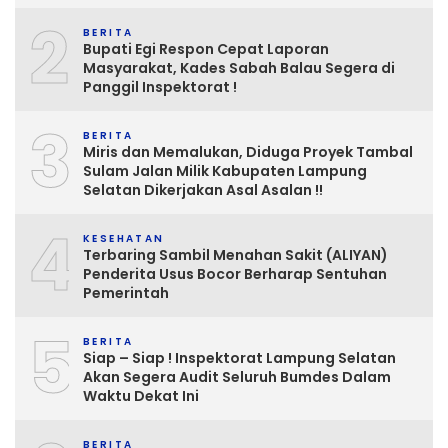
2
BERITA
Bupati Egi Respon Cepat Laporan
Masyarakat, Kades Sabah Balau Segera di
Panggil Inspektorat !
3
BERITA
Miris dan Memalukan, Diduga Proyek Tambal
Sulam Jalan Milik Kabupaten Lampung
Selatan Dikerjakan Asal Asalan !!
4
KESEHATAN
Terbaring Sambil Menahan Sakit (ALIYAN)
Penderita Usus Bocor Berharap Sentuhan
Pemerintah
5
BERITA
Siap – Siap ! Inspektorat Lampung Selatan
Akan Segera Audit Seluruh Bumdes Dalam
Waktu Dekat Ini
BERITA