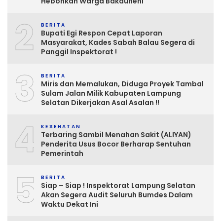
Hebohkan Warga Bakauheni
2
BERITA
Bupati Egi Respon Cepat Laporan
Masyarakat, Kades Sabah Balau Segera di
Panggil Inspektorat !
3
BERITA
Miris dan Memalukan, Diduga Proyek Tambal
Sulam Jalan Milik Kabupaten Lampung
Selatan Dikerjakan Asal Asalan !!
4
KESEHATAN
Terbaring Sambil Menahan Sakit (ALIYAN)
Penderita Usus Bocor Berharap Sentuhan
Pemerintah
5
BERITA
Siap – Siap ! Inspektorat Lampung Selatan
Akan Segera Audit Seluruh Bumdes Dalam
Waktu Dekat Ini