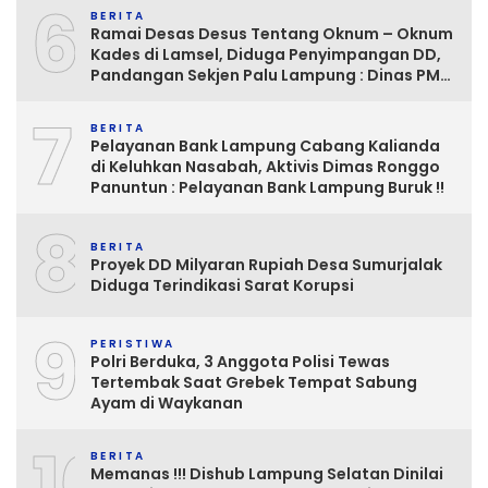
6
BERITA
Ramai Desas Desus Tentang Oknum – Oknum
Kades di Lamsel, Diduga Penyimpangan DD,
Pandangan Sekjen Palu Lampung : Dinas PMD
dan Inspektorat Kurang Tegas
7
Mengawasinya
BERITA
Pelayanan Bank Lampung Cabang Kalianda
di Keluhkan Nasabah, Aktivis Dimas Ronggo
Panuntun : Pelayanan Bank Lampung Buruk !!
8
BERITA
Proyek DD Milyaran Rupiah Desa Sumurjalak
Diduga Terindikasi Sarat Korupsi
9
PERISTIWA
Polri Berduka, 3 Anggota Polisi Tewas
Tertembak Saat Grebek Tempat Sabung
Ayam di Waykanan
10
BERITA
Memanas !!! Dishub Lampung Selatan Dinilai