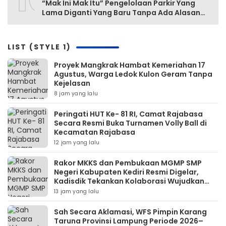
“Mak Ini Mak Itu” Pengelolaan Parkir Yang
Lama Diganti Yang Baru Tanpa Ada Alasan
Yang Jelas
LIST (STYLE 1)
‎Proyek Mangkrak Hambat Kemeriahan 17
Agustus, Warga Ledok Kulon Geram Tanpa
Kejelasan
8 jam yang lalu
Peringati HUT Ke- 81 RI, Camat Rajabasa
Secara Resmi Buka Turnamen Volly Ball di
Kecamatan Rajabasa
12 jam yang lalu
Rakor MKKS dan Pembukaan MGMP SMP
Negeri Kabupaten Kediri Resmi Digelar,
Kadisdik Tekankan Kolaborasi Wujudkan
Pendidikan Bermutu
13 jam yang lalu
Sah Secara Aklamasi, WFS Pimpin Karang
Taruna Provinsi Lampung Periode 2026–