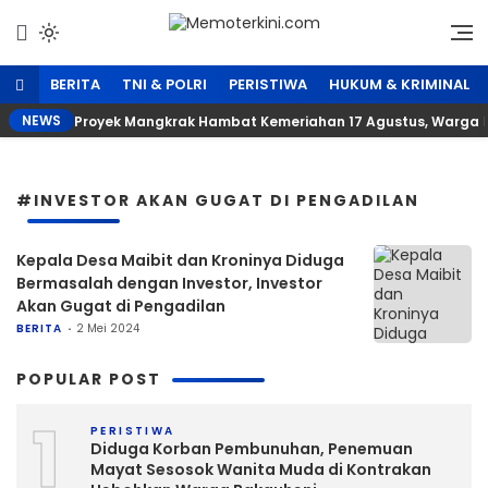
Lewati
ke
Independen dan Fakta
Memoterkini.com
konten
BERITA
TNI & POLRI
PERISTIWA
HUKUM & KRIMINAL
NEWS
‎Proyek Mangkrak Hambat Kemeriahan 17 Agustus, Warga 
#INVESTOR AKAN GUGAT DI PENGADILAN
Kepala Desa Maibit dan Kroninya Diduga
Bermasalah dengan Investor, Investor
Akan Gugat di Pengadilan
BERITA
2 Mei 2024
POPULAR POST
1
PERISTIWA
Diduga Korban Pembunuhan, Penemuan
Mayat Sesosok Wanita Muda di Kontrakan