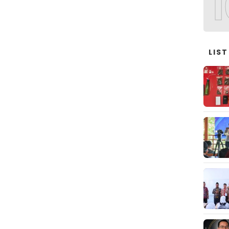
1
LIST