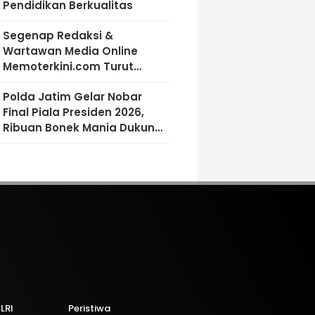
Pendidikan Berkualitas
Segenap Redaksi &
Wartawan Media Online
Memoterkini.com Turut
Berdukacita Atas Wafatnya
Polda Jatim Gelar Nobar
H.M.Sholeh.S.H
Final Piala Presiden 2026,
Ribuan Bonek Mania Dukung
Persebaya dari Lapangan
Mapolda
LRI
Peristiwa