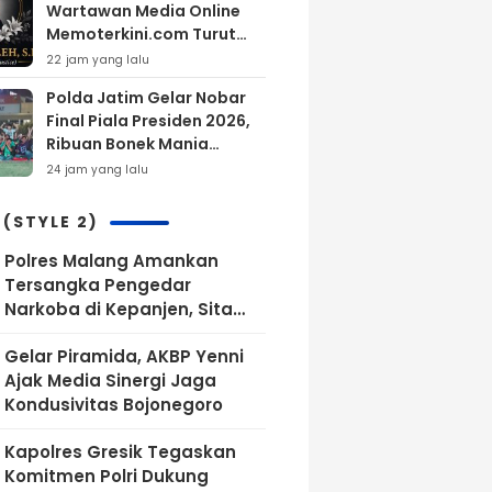
Wartawan Media Online
Memoterkini.com Turut
Berdukacita Atas
22 jam yang lalu
Wafatnya H.M.Sholeh.S.H
Polda Jatim Gelar Nobar
Final Piala Presiden 2026,
Ribuan Bonek Mania
Dukung Persebaya dari
24 jam yang lalu
Lapangan Mapolda
 (STYLE 2)
Polres Malang Amankan
Tersangka Pengedar
Narkoba di Kepanjen, Sita
Sabu 96 Gram dan Ganja 131
Gelar Piramida, AKBP Yenni
Gram
Ajak Media Sinergi Jaga
Kondusivitas Bojonegoro
Kapolres Gresik Tegaskan
Komitmen Polri Dukung