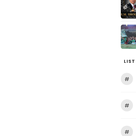
LIST
#
#
#