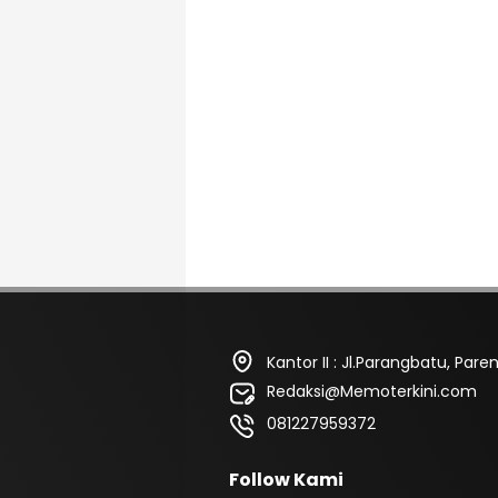
Kantor II : Jl.Parangbatu, Pa
Redaksi@Memoterkini.com
081227959372
Follow Kami