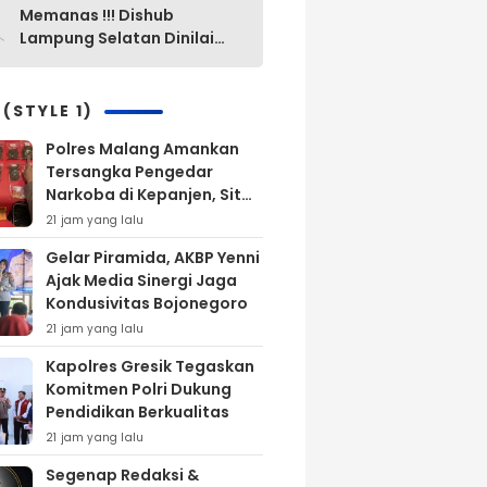
0
Memanas !!! Dishub
Lampung Selatan Dinilai
“Mak Ini Mak Itu”
Pengelolaan Parkir Yang
Lama Diganti Yang Baru
 (STYLE 1)
Tanpa Ada Alasan Yang
Polres Malang Amankan
Jelas
Tersangka Pengedar
Narkoba di Kepanjen, Sita
Sabu 96 Gram dan Ganja
21 jam yang lalu
131 Gram
Gelar Piramida, AKBP Yenni
Ajak Media Sinergi Jaga
Kondusivitas Bojonegoro
21 jam yang lalu
Kapolres Gresik Tegaskan
Komitmen Polri Dukung
Pendidikan Berkualitas
21 jam yang lalu
Segenap Redaksi &