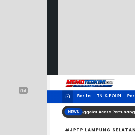
Lewati
ke
konten
Memoterkini.com
Independen dan Fakta
Berita
TNI & POLRI
Per
uarga Besar Tetty Tambayung Menggelar Acara Pertunangan L
NEWS
#JPTP LAMPUNG SELATA