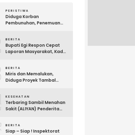
PERISTIWA
Diduga Korban
Pembunuhan, Penemuan
Mayat Sesosok Wanita
2
Muda di Kontrakan
BERITA
Hebohkan Warga Bakauheni
Bupati Egi Respon Cepat
Laporan Masyarakat, Kades
Sabah Balau Segera di
3
Panggil Inspektorat !
BERITA
Miris dan Memalukan,
Diduga Proyek Tambal
Sulam Jalan Milik
4
Kabupaten Lampung
KESEHATAN
Selatan Dikerjakan Asal
Terbaring Sambil Menahan
Asalan !!
Sakit (ALIYAN) Penderita
Usus Bocor Berharap
5
Sentuhan Pemerintah
BERITA
Siap – Siap ! Inspektorat