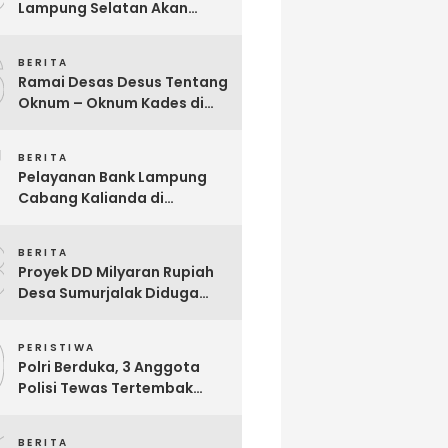
Lampung Selatan Akan
Segera Audit Seluruh
6
Bumdes Dalam Waktu Dekat
BERITA
Ini
Ramai Desas Desus Tentang
Oknum – Oknum Kades di
Lamsel, Diduga
7
Penyimpangan DD,
BERITA
Pandangan Sekjen Palu
Pelayanan Bank Lampung
Lampung : Dinas PMD dan
Cabang Kalianda di
Inspektorat Kurang Tegas
Keluhkan Nasabah, Aktivis
Mengawasinya
8
Dimas Ronggo Panuntun :
BERITA
Pelayanan Bank Lampung
Proyek DD Milyaran Rupiah
Buruk !!
Desa Sumurjalak Diduga
Terindikasi Sarat Korupsi
9
PERISTIWA
Polri Berduka, 3 Anggota
Polisi Tewas Tertembak
Saat Grebek Tempat
Sabung Ayam di Waykanan
BERITA