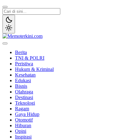
Lewati
ke
konten
Memoterkini.com
Independen dan Fakta
Berita
TNI & POLRI
Peristiwa
Hukum & Kriminal
Kesehatan
Edukasi
Bisnis
Olahraga
Destinasi
Teknologi
Ragam
Gaya Hidup
Otomotif
Hiburan
Opini
Inspirasi