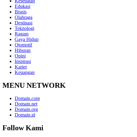
Kesehatan
Edukasi
Bisnis
Olahraga
Destinasi
Teknologi
Ragam
Gaya Hidup
Otomotif
Hiburan
Opini
Inspirasi
Karier
Keuangan
MENU NETWORK
Domain.com
Domain.net
Domain.org
Domain.id
Follow Kami