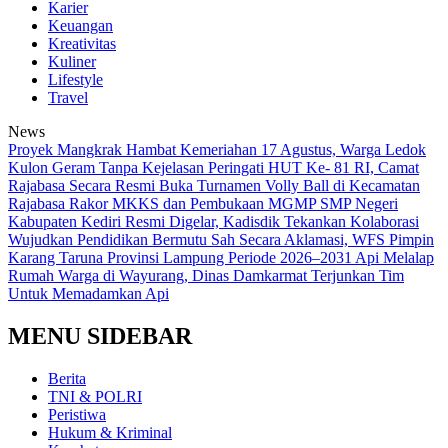
Karier
Keuangan
Kreativitas
Kuliner
Lifestyle
Travel
News
‎Proyek Mangkrak Hambat Kemeriahan 17 Agustus, Warga Ledok
Kulon Geram Tanpa Kejelasan
Peringati HUT Ke- 81 RI, Camat
Rajabasa Secara Resmi Buka Turnamen Volly Ball di Kecamatan
Rajabasa
Rakor MKKS dan Pembukaan MGMP SMP Negeri
Kabupaten Kediri Resmi Digelar, Kadisdik Tekankan Kolaborasi
Wujudkan Pendidikan Bermutu
Sah Secara Aklamasi, WFS Pimpin
Karang Taruna Provinsi Lampung Periode 2026–2031
Api Melalap
Rumah Warga di Wayurang, Dinas Damkarmat Terjunkan Tim
Untuk Memadamkan Api
MENU SIDEBAR
Berita
TNI & POLRI
Peristiwa
Hukum & Kriminal