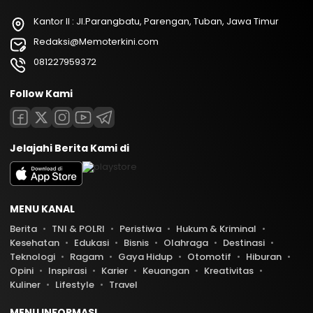
Kantor II : Jl.Parangbatu, Parengan, Tuban, Jawa Timur
Redaksi@Memoterkini.com
081227959372
Follow Kami
Jelajahi Berita Kami di
MENU KANAL
Berita
TNI & POLRI
Peristiwa
Hukum & Kriminal
Kesehatan
Edukasi
Bisnis
Olahraga
Destinasi
Teknologi
Ragam
Gaya Hidup
Otomotif
Hiburan
Opini
Inspirasi
Karier
Keuangan
Kreativitas
Kuliner
Lifestyle
Travel
MENU INFORMASI