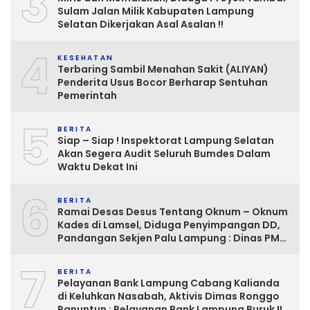
3
Sulam Jalan Milik Kabupaten Lampung
Selatan Dikerjakan Asal Asalan !!
4
KESEHATAN
Terbaring Sambil Menahan Sakit (ALIYAN)
Penderita Usus Bocor Berharap Sentuhan
Pemerintah
5
BERITA
Siap – Siap ! Inspektorat Lampung Selatan
Akan Segera Audit Seluruh Bumdes Dalam
Waktu Dekat Ini
6
BERITA
Ramai Desas Desus Tentang Oknum – Oknum
Kades di Lamsel, Diduga Penyimpangan DD,
Pandangan Sekjen Palu Lampung : Dinas PMD
dan Inspektorat Kurang Tegas
7
Mengawasinya
BERITA
Pelayanan Bank Lampung Cabang Kalianda
di Keluhkan Nasabah, Aktivis Dimas Ronggo
Panuntun : Pelayanan Bank Lampung Buruk !!