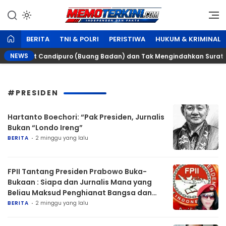
Lewati
ke
Independen dan Fakta
Memoterkini.com
konten
BERITA
TNI & POLRI
PERISTIWA
HUKUM & KRIMINAL
NEWS
ng, Camat Candipuro (Buang Badan) dan Tak Mengindahkan Surat Teg
#PRESIDEN
Hartanto Boechori: “Pak Presiden, Jurnalis
Bukan “Londo Ireng”
BERITA
2 minggu yang lalu
FPII Tantang Presiden Prabowo Buka-
Bukaan : Siapa dan Jurnalis Mana yang
Beliau Maksud Penghianat Bangsa dan
Antek Asing !!
BERITA
2 minggu yang lalu