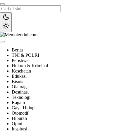
Lewati
ke
konten
Memoterkini.com
Independen dan Fakta
Berita
TNI & POLRI
Peristiwa
Hukum & Kriminal
Kesehatan
Edukasi
Bisnis
Olahraga
Destinasi
Teknologi
Ragam
Gaya Hidup
Otomotif
Hiburan
Opini
Inspirasi