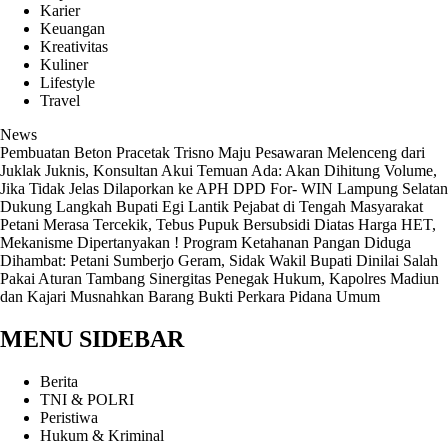
Karier
Keuangan
Kreativitas
Kuliner
Lifestyle
Travel
News
Pembuatan Beton Pracetak Trisno Maju Pesawaran Melenceng dari
Juklak Juknis, Konsultan Akui Temuan Ada: Akan Dihitung Volume,
Jika Tidak Jelas Dilaporkan ke APH
DPD For- WIN Lampung Selatan
Dukung Langkah Bupati Egi Lantik Pejabat di Tengah Masyarakat
Petani Merasa Tercekik, Tebus Pupuk Bersubsidi Diatas Harga HET,
Mekanisme Dipertanyakan !
Program Ketahanan Pangan Diduga
Dihambat: Petani Sumberjo Geram, Sidak Wakil Bupati Dinilai Salah
Pakai Aturan Tambang
Sinergitas Penegak Hukum, Kapolres Madiun
dan Kajari Musnahkan Barang Bukti Perkara Pidana Umum
MENU SIDEBAR
Berita
TNI & POLRI
Peristiwa
Hukum & Kriminal