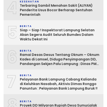
4
KESEHATAN
Terbaring Sambil Menahan Sakit (ALIYAN)
Penderita Usus Bocor Berharap Sentuhan
Pemerintah
5
BERITA
Siap – Siap ! Inspektorat Lampung Selatan
Akan Segera Audit Seluruh Bumdes Dalam
Waktu Dekat Ini
6
BERITA
Ramai Desas Desus Tentang Oknum – Oknum
Kades di Lamsel, Diduga Penyimpangan DD,
Pandangan Sekjen Palu Lampung : Dinas PMD
dan Inspektorat Kurang Tegas
7
Mengawasinya
BERITA
Pelayanan Bank Lampung Cabang Kalianda
di Keluhkan Nasabah, Aktivis Dimas Ronggo
Panuntun : Pelayanan Bank Lampung Buruk !!
8
BERITA
Proyek DD Milyaran Rupiah Desa Sumurjalak