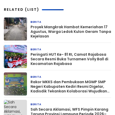
RELATED (LIST)
BERITA
20 jam yang lalu
‎Proyek Mangkrak Hambat Kemeriahan 17
Agustus, Warga Ledok Kulon Geram Tanpa
Kejelasan
BERITA
23 jam yang lalu
Peringati HUT Ke- 81 RI, Camat Rajabasa
Secara Resmi Buka Turnamen Volly Ball di
Kecamatan Rajabasa
BERITA
1 hari yang lalu
Rakor MKKS dan Pembukaan MGMP SMP
Negeri Kabupaten Kediri Resmi Digelar,
Kadisdik Tekankan Kolaborasi Wujudkan
Pendidikan Bermutu
BERITA
1 hari yang lalu
Sah Secara Aklamasi, WFS Pimpin Karang
Taruna Provinsi Lampung Periode 2026–