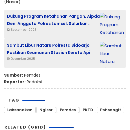
(Nasor)
Dukung Program Ketahanan Pangan, Aipda
Deni Anggota Polres Lamsel, Salurkan
12 September 2025
Beras Murah di Pulau Sebesi
Sambut Libur Nataru Polresta Sidoarjo
Pastikan Keamanan Stasiun Kereta Api
19 Desember 2025
Sumber:
Pemdes
Reporter:
Redaksi
TAG
Laksanakan
Ngisor
Pemdes
PKTD
Pohsangit
RELATED (GRID)