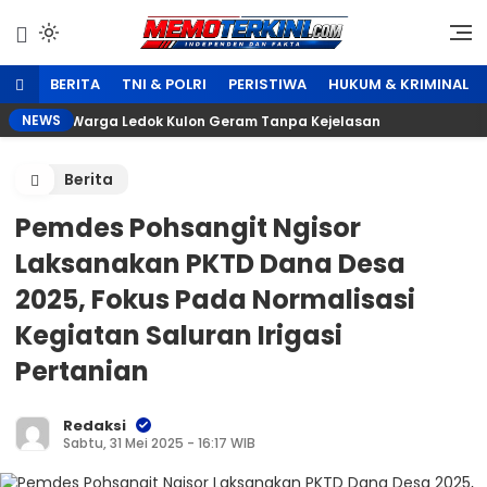
Lewati
ke
Independen dan Fakta
Memoterkini.com
konten
BERITA
TNI & POLRI
PERISTIWA
HUKUM & KRIMINAL
NEWS
gustus, Warga Ledok Kulon Geram Tanpa Kejelasan
Pe
Berita
Pemdes Pohsangit Ngisor
Laksanakan PKTD Dana Desa
2025, Fokus Pada Normalisasi
Kegiatan Saluran Irigasi
Pertanian
Redaksi
Sabtu, 31 Mei 2025 - 16:17 WIB