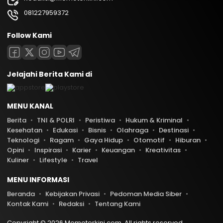
081227959372
Follow Kami
Jelajahi Berita Kami di
MENU KANAL
Berita
TNI & POLRI
Peristiwa
Hukum & Kriminal
Kesehatan
Edukasi
Bisnis
Olahraga
Destinasi
Teknologi
Ragam
Gaya Hidup
Otomotif
Hiburan
Opini
Inspirasi
Karier
Keuangan
Kreativitas
Kuliner
Lifestyle
Travel
MENU INFORMASI
Beranda
Kebijakan Privasi
Pedoman Media Siber
Kontak Kami
Redaksi
Tentang Kami
Copyright © 2026 Memoterkini.com. All rights reserved.