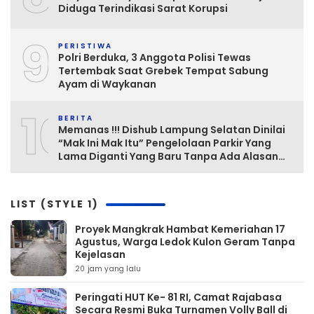
Diduga Terindikasi Sarat Korupsi
9
PERISTIWA
Polri Berduka, 3 Anggota Polisi Tewas
Tertembak Saat Grebek Tempat Sabung
Ayam di Waykanan
10
BERITA
Memanas !!! Dishub Lampung Selatan Dinilai
“Mak Ini Mak Itu” Pengelolaan Parkir Yang
Lama Diganti Yang Baru Tanpa Ada Alasan
Yang Jelas
LIST (STYLE 1)
‎Proyek Mangkrak Hambat Kemeriahan 17
Agustus, Warga Ledok Kulon Geram Tanpa
Kejelasan
20 jam yang lalu
Peringati HUT Ke- 81 RI, Camat Rajabasa
Secara Resmi Buka Turnamen Volly Ball di