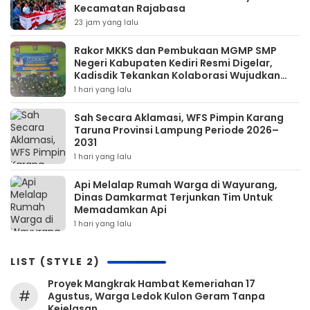
Kecamatan Rajabasa
23 jam yang lalu
Rakor MKKS dan Pembukaan MGMP SMP
Negeri Kabupaten Kediri Resmi Digelar,
Kadisdik Tekankan Kolaborasi Wujudkan
Pendidikan Bermutu
1 hari yang lalu
Sah Secara Aklamasi, WFS Pimpin Karang
Taruna Provinsi Lampung Periode 2026–
2031
1 hari yang lalu
Api Melalap Rumah Warga di Wayurang,
Dinas Damkarmat Terjunkan Tim Untuk
Memadamkan Api
1 hari yang lalu
LIST (STYLE 2)
‎Proyek Mangkrak Hambat Kemeriahan 17
#
Agustus, Warga Ledok Kulon Geram Tanpa
Kejelasan