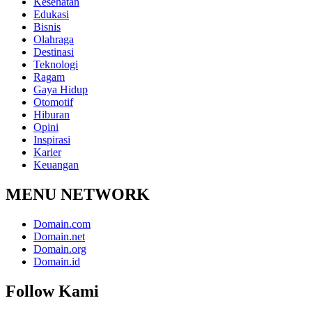
Kesehatan
Edukasi
Bisnis
Olahraga
Destinasi
Teknologi
Ragam
Gaya Hidup
Otomotif
Hiburan
Opini
Inspirasi
Karier
Keuangan
MENU NETWORK
Domain.com
Domain.net
Domain.org
Domain.id
Follow Kami