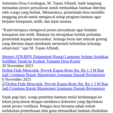
Sekretaris Desa Gerabagan, M. Topan Affandi, hadir langsung
memantau proses penyaluran untuk memastikan bantuan diterima
oleh warga yang berhak. Menurutnya, pemerintah desa memiliki
tanggung jawab untuk mengawal setiap program bantuan agar
berjalan transparan, tertib, dan tepat sasaran.
“Kami berupaya mengawal proses penyaluran agar berjalan
transparan dan tertib. Bantuan ini merupakan bentuk perhatian
pemerintah kepada masyarakat. Semoga beras dan minyak goreng
yang diterima dapat membantu memenuhi kebutuhan keluarga
sehari-hari,” ujar M. Topan Affandi.
Menteri ATR/BPN Didampingi Bupati Lampung Selatan Serahkan
Sertifikat Tanah ke Korban Tsunami Desa Kunjir
30 November 2023
Defisit Fisik Mencolok, Proyek Kapas-Bogo Rp. Rp 1,3 M Bag
Jadi Cerminan Buruk Manajemen Anggaran Daerah Bojonegoro
6 November 2025
Sejak pagi hari, warga penerima bantuan mulai berdatangan ke
lokasi penyaluran dengan membawa dokumen yang diperlukan
untuk proses verifikasi. Petugas desa bersama pihak terkait
melakukan pemeriksaan data guna memastikan bantuan disalurkan