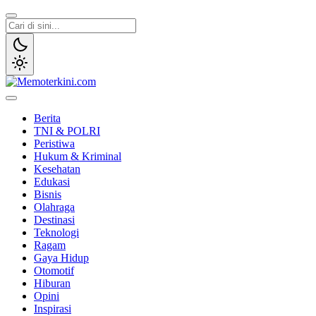
Lewati
ke
konten
Memoterkini.com
Independen dan Fakta
Berita
TNI & POLRI
Peristiwa
Hukum & Kriminal
Kesehatan
Edukasi
Bisnis
Olahraga
Destinasi
Teknologi
Ragam
Gaya Hidup
Otomotif
Hiburan
Opini
Inspirasi