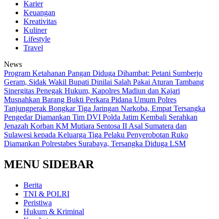
Karier
Keuangan
Kreativitas
Kuliner
Lifestyle
Travel
News
Program Ketahanan Pangan Diduga Dihambat: Petani Sumberjo
Geram, Sidak Wakil Bupati Dinilai Salah Pakai Aturan Tambang
Sinergitas Penegak Hukum, Kapolres Madiun dan Kajari
Musnahkan Barang Bukti Perkara Pidana Umum
Polres
Tanjungperak Bongkar Tiga Jaringan Narkoba, Empat Tersangka
Pengedar Diamankan
Tim DVI Polda Jatim Kembali Serahkan
Jenazah Korban KM Mutiara Sentosa II Asal Sumatera dan
Sulawesi kepada Keluarga
Tiga Pelaku Penyerobotan Ruko
Diamankan Polrestabes Surabaya, Tersangka Diduga LSM
MENU SIDEBAR
Berita
TNI & POLRI
Peristiwa
Hukum & Kriminal