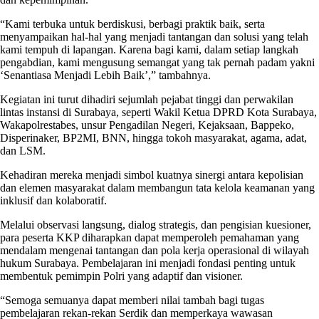
“Kami terbuka untuk berdiskusi, berbagi praktik baik, serta
menyampaikan hal-hal yang menjadi tantangan dan solusi yang telah
kami tempuh di lapangan. Karena bagi kami, dalam setiap langkah
pengabdian, kami mengusung semangat yang tak pernah padam yakni
‘Senantiasa Menjadi Lebih Baik’,” tambahnya.
Kegiatan ini turut dihadiri sejumlah pejabat tinggi dan perwakilan
lintas instansi di Surabaya, seperti Wakil Ketua DPRD Kota Surabaya,
Wakapolrestabes, unsur Pengadilan Negeri, Kejaksaan, Bappeko,
Disperinaker, BP2MI, BNN, hingga tokoh masyarakat, agama, adat,
dan LSM.
Kehadiran mereka menjadi simbol kuatnya sinergi antara kepolisian
dan elemen masyarakat dalam membangun tata kelola keamanan yang
inklusif dan kolaboratif.
Melalui observasi langsung, dialog strategis, dan pengisian kuesioner,
para peserta KKP diharapkan dapat memperoleh pemahaman yang
mendalam mengenai tantangan dan pola kerja operasional di wilayah
hukum Surabaya. Pembelajaran ini menjadi fondasi penting untuk
membentuk pemimpin Polri yang adaptif dan visioner.
“Semoga semuanya dapat memberi nilai tambah bagi tugas
pembelajaran rekan-rekan Serdik dan memperkaya wawasan