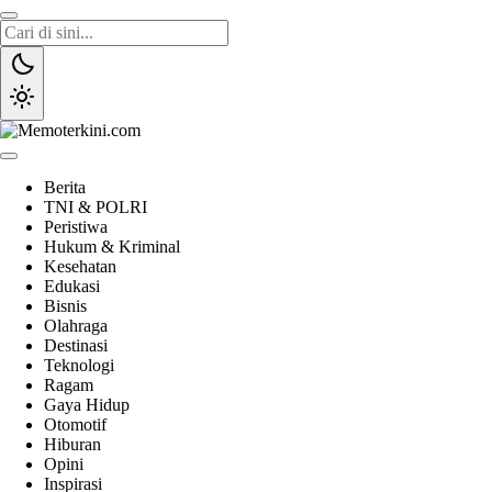
Lewati
ke
konten
Memoterkini.com
Independen dan Fakta
Berita
TNI & POLRI
Peristiwa
Hukum & Kriminal
Kesehatan
Edukasi
Bisnis
Olahraga
Destinasi
Teknologi
Ragam
Gaya Hidup
Otomotif
Hiburan
Opini
Inspirasi