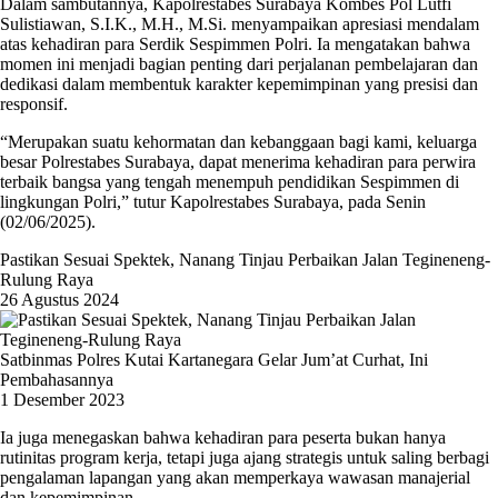
Dalam sambutannya, Kapolrestabes Surabaya Kombes Pol Lutfi
Sulistiawan, S.I.K., M.H., M.Si. menyampaikan apresiasi mendalam
atas kehadiran para Serdik Sespimmen Polri. Ia mengatakan bahwa
momen ini menjadi bagian penting dari perjalanan pembelajaran dan
dedikasi dalam membentuk karakter kepemimpinan yang presisi dan
responsif.
“Merupakan suatu kehormatan dan kebanggaan bagi kami, keluarga
besar Polrestabes Surabaya, dapat menerima kehadiran para perwira
terbaik bangsa yang tengah menempuh pendidikan Sespimmen di
lingkungan Polri,” tutur Kapolrestabes Surabaya, pada Senin
(02/06/2025).
Pastikan Sesuai Spektek, Nanang Tinjau Perbaikan Jalan Tegineneng-
Rulung Raya
26 Agustus 2024
Satbinmas Polres Kutai Kartanegara Gelar Jum’at Curhat, Ini
Pembahasannya
1 Desember 2023
Ia juga menegaskan bahwa kehadiran para peserta bukan hanya
rutinitas program kerja, tetapi juga ajang strategis untuk saling berbagi
pengalaman lapangan yang akan memperkaya wawasan manajerial
dan kepemimpinan.