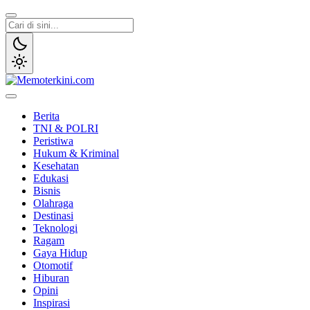
Lewati
ke
konten
Memoterkini.com
Independen dan Fakta
Berita
TNI & POLRI
Peristiwa
Hukum & Kriminal
Kesehatan
Edukasi
Bisnis
Olahraga
Destinasi
Teknologi
Ragam
Gaya Hidup
Otomotif
Hiburan
Opini
Inspirasi