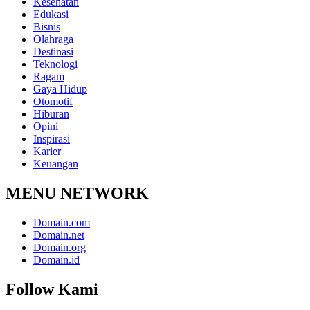
Kesehatan
Edukasi
Bisnis
Olahraga
Destinasi
Teknologi
Ragam
Gaya Hidup
Otomotif
Hiburan
Opini
Inspirasi
Karier
Keuangan
MENU NETWORK
Domain.com
Domain.net
Domain.org
Domain.id
Follow Kami