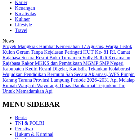
Karier
Keuangan
Kreativitas
Kuliner
Lifestyle
Travel
News
‎Proyek Mangkrak Hambat Kemeriahan 17 Agustus, Warga Ledok
Kulon Geram Tanpa Kejelasan
Peringati HUT Ke- 81 RI, Camat
Rajabasa Secara Resmi Buka Turnamen Volly Ball di Kecamatan
Rajabasa
Rakor MKKS dan Pembukaan MGMP SMP Negeri
Kabupaten Kediri Resmi Digelar, Kadisdik Tekankan Kolaborasi
Wujudkan Pendidikan Bermutu
Sah Secara Aklamasi, WFS Pimpin
Karang Taruna Provinsi Lampung Periode 2026–2031
Api Melalap
Rumah Warga di Wayurang, Dinas Damkarmat Terjunkan Tim
Untuk Memadamkan Api
MENU SIDEBAR
Berita
TNI & POLRI
Peristiwa
Hukum & Kriminal