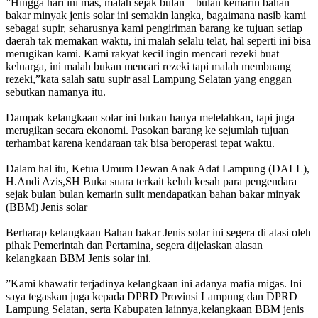
‎”Hingga hari ini mas, malah sejak bulan – bulan kemarin bahan
bakar minyak jenis solar ini semakin langka, bagaimana nasib kami
sebagai supir, seharusnya kami pengiriman barang ke tujuan setiap
daerah tak memakan waktu, ini malah selalu telat, hal seperti ini bisa
merugikan kami. Kami rakyat kecil ingin mencari rezeki buat
keluarga, ini malah bukan mencari rezeki tapi malah membuang
rezeki,”kata salah satu supir asal Lampung Selatan yang enggan
sebutkan namanya itu.
‎Dampak kelangkaan solar ini bukan hanya melelahkan, tapi juga
merugikan secara ekonomi. Pasokan barang ke sejumlah tujuan
terhambat karena kendaraan tak bisa beroperasi tepat waktu.
‎Dalam hal itu, Ketua Umum Dewan Anak Adat Lampung (DALL),
H.Andi Azis,SH Buka suara terkait keluh kesah para pengendara
sejak bulan bulan kemarin sulit mendapatkan bahan bakar minyak
(BBM) Jenis solar
‎Berharap kelangkaan Bahan bakar Jenis solar ini segera di atasi oleh
pihak Pemerintah dan Pertamina, segera dijelaskan alasan
kelangkaan BBM Jenis solar ini.
‎”Kami khawatir terjadinya kelangkaan ini adanya mafia migas. Ini
saya tegaskan juga kepada DPRD Provinsi Lampung dan DPRD
Lampung Selatan, serta Kabupaten lainnya,kelangkaan BBM jenis