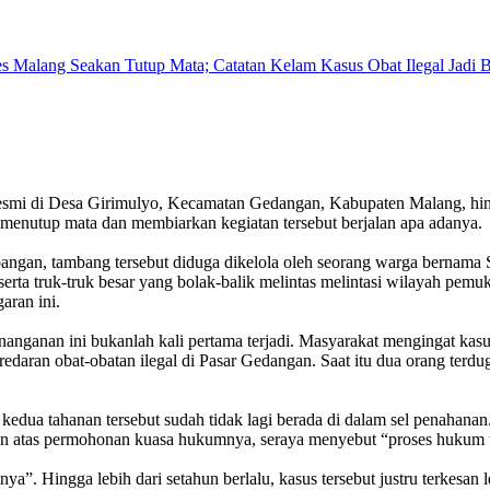
resmi di Desa Girimulyo, Kecamatan Gedangan, Kabupaten Malang, hingg
menutup mata dan membiarkan kegiatan tersebut berjalan apa adanya.
pangan, tambang tersebut diduga dikelola oleh seorang warga bernama 
serta truk-truk besar yang bolak-balik melintas melintasi wilayah pem
aran ini.
nanganan ini bukanlah kali pertama terjadi. Masyarakat mengingat ka
daran obat-obatan ilegal di Pasar Gedangan. Saat itu dua orang terdug
 kedua tahanan tersebut sudah tidak lagi berada di dalam sel penahan
 atas permohonan kuasa hukumnya, seraya menyebut “proses hukum te
ya”. Hingga lebih dari setahun berlalu, kasus tersebut justru terkesan