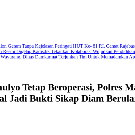
ulon Geram Tanpa Kejelasan
Peringati HUT Ke- 81 RI, Camat Rajabas
esmi Digelar, Kadisdik Tekankan Kolaborasi Wujudkan Pendidika
i Wayurang, Dinas Damkarmat Terjunkan Tim Untuk Memadamkan Ap
mulyo Tetap Beroperasi, Polres 
al Jadi Bukti Sikap Diam Berul