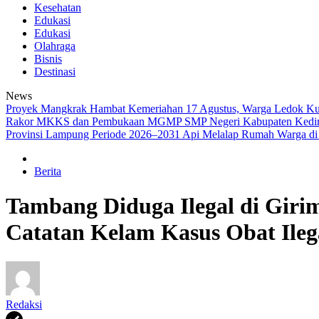
Kesehatan
Edukasi
Edukasi
Olahraga
Bisnis
Destinasi
News
‎Proyek Mangkrak Hambat Kemeriahan 17 Agustus, Warga Ledok K
Rakor MKKS dan Pembukaan MGMP SMP Negeri Kabupaten Kediri R
Provinsi Lampung Periode 2026–2031
Api Melalap Rumah Warga d
Berita
‎Tambang Diduga Ilegal di Giri
Catatan Kelam Kasus Obat Ileg
Redaksi