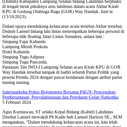
(Dishub) Kabupaten Lampung Selatan bidang Lalulintas berjibaku
di tengah hiruk pikuknya arus lalulintas dalam acara Akbar Kirab
KPU di Gedung Olahraga Raga (GOR) Way Handak. Jum’at
(13/10/2023).
Dalam upaya mendukung kelancaran acara tersebut Akbar tersebut,
Dishub Lamsel bidang lalu lintas menempatkan beberapa personil di
beberapa titik floating Jalan Lintas Sumatera, antara lain :
Simpang Fajar Kalianda
Lampung Merah Poskota
Hotel Kalianda
Simpang Tugu Adipura
Simpang Tugu Pancasila.
Pantauan Tim IWO-I Lampung Selatan acara Kirab KPU di GOR
Way Handak tersebut tampak di hadiri seluruh Partai Politik yang
peserta Pemilu 2024 dengan pawai kendaraan dengan atribut partai
masing masing.
Satresnarkoba Polres Bojonegoro Bersama P4GN: Pencegahan,
Pemberantasan, Penyalahgunaan dan Peredaran Gelap Narkotika
5 Februari 2024
Agus Kurniawan, ST selaku Kepal Bidang (Kabid) Lalulintas
Disebut Lamsel mewakili Plt Kadis hub Lamsel Harizon SE., M.M
mengatakan, ”Dalam mendukung kelancaran acara ini, kita telah