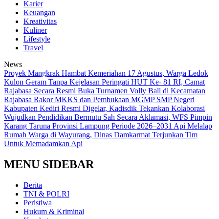
Karier
Keuangan
Kreativitas
Kuliner
Lifestyle
Travel
News
‎Proyek Mangkrak Hambat Kemeriahan 17 Agustus, Warga Ledok
Kulon Geram Tanpa Kejelasan
Peringati HUT Ke- 81 RI, Camat
Rajabasa Secara Resmi Buka Turnamen Volly Ball di Kecamatan
Rajabasa
Rakor MKKS dan Pembukaan MGMP SMP Negeri
Kabupaten Kediri Resmi Digelar, Kadisdik Tekankan Kolaborasi
Wujudkan Pendidikan Bermutu
Sah Secara Aklamasi, WFS Pimpin
Karang Taruna Provinsi Lampung Periode 2026–2031
Api Melalap
Rumah Warga di Wayurang, Dinas Damkarmat Terjunkan Tim
Untuk Memadamkan Api
MENU SIDEBAR
Berita
TNI & POLRI
Peristiwa
Hukum & Kriminal