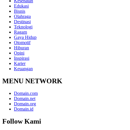
Kesehatan
Edukasi
Bisnis
Olahraga
Destinasi
Teknologi
Ragam
Gaya Hidup
Otomotif
Hiburan
Opini
Inspirasi
Karier
Keuangan
MENU NETWORK
Domain.com
Domain.net
Domain.org
Domain.id
Follow Kami