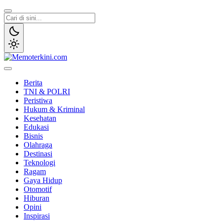
Lewati
ke
konten
Memoterkini.com
Independen dan Fakta
Berita
TNI & POLRI
Peristiwa
Hukum & Kriminal
Kesehatan
Edukasi
Bisnis
Olahraga
Destinasi
Teknologi
Ragam
Gaya Hidup
Otomotif
Hiburan
Opini
Inspirasi