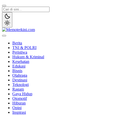
Lewati
ke
konten
Memoterkini.com
Independen dan Fakta
Berita
TNI & POLRI
Peristiwa
Hukum & Kriminal
Kesehatan
Edukasi
Bisnis
Olahraga
Destinasi
Teknologi
Ragam
Gaya Hidup
Otomotif
Hiburan
Opini
Inspirasi