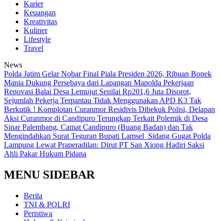
Karier
Keuangan
Kreativitas
Kuliner
Lifestyle
Travel
News
Polda Jatim Gelar Nobar Final Piala Presiden 2026, Ribuan Bonek
Mania Dukung Persebaya dari Lapangan Mapolda
Pekerjaan
Renovasi Balai Desa Lemujut Senilai Rp201,6 Juta Disorot,
Sejumlah Pekerja Terpantau Tidak Menggunakan APD K3
Tak
Berkutik ! Komplotan Curanmor Residivis Dibekuk Polisi, Delapan
Aksi Curanmor di Candipuro Terungkap
Terkait Polemik di Desa
Sinar Palembang, Camat Candipuro (Buang Badan) dan Tak
Mengindahkan Surat Teguran Bupati Lamsel ‎
Sidang Gugat Polda
Lampung Lewat Praperadilan: Dirut PT San Xiong Hadiri Saksi
Ahli Pakar Hukum Pidana
MENU SIDEBAR
Berita
TNI & POLRI
Peristiwa