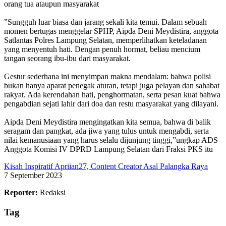
orang tua ataupun masyarakat
‎”Sungguh luar biasa dan jarang sekali kita temui. Dalam sebuah
momen bertugas menggelar SPHP, Aipda Deni Meydistira, anggota
Satlantas Polres Lampung Selatan, memperlihatkan keteladanan
yang menyentuh hati. Dengan penuh hormat, beliau mencium
tangan seorang ibu-ibu dari masyarakat.
‎Gestur sederhana ini menyimpan makna mendalam: bahwa polisi
bukan hanya aparat penegak aturan, tetapi juga pelayan dan sahabat
rakyat. Ada kerendahan hati, penghormatan, serta pesan kuat bahwa
pengabdian sejati lahir dari doa dan restu masyarakat yang dilayani.
‎Aipda Deni Meydistira mengingatkan kita semua, bahwa di balik
seragam dan pangkat, ada jiwa yang tulus untuk mengabdi, serta
nilai kemanusiaan yang harus selalu dijunjung tinggi,”ungkap ADS
Anggota Komisi IV DPRD Lampung Selatan dari Fraksi PKS itu
Kisah Inspiratif Apriian27, Content Creator Asal Palangka Raya
7 September 2023
Reporter:
Redaksi
Tag