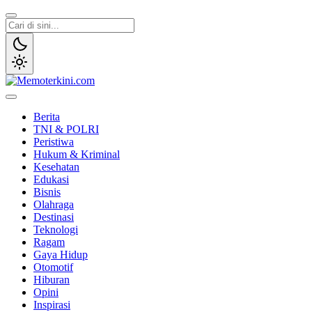
Lewati
ke
konten
Memoterkini.com
Independen dan Fakta
Berita
TNI & POLRI
Peristiwa
Hukum & Kriminal
Kesehatan
Edukasi
Bisnis
Olahraga
Destinasi
Teknologi
Ragam
Gaya Hidup
Otomotif
Hiburan
Opini
Inspirasi