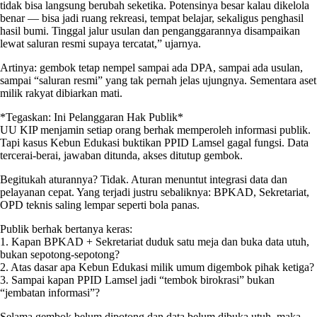
tidak bisa langsung berubah seketika. Potensinya besar kalau dikelola
benar — bisa jadi ruang rekreasi, tempat belajar, sekaligus penghasil
hasil bumi. Tinggal jalur usulan dan penganggarannya disampaikan
lewat saluran resmi supaya tercatat,” ujarnya.
Artinya: gembok tetap nempel sampai ada DPA, sampai ada usulan,
sampai “saluran resmi” yang tak pernah jelas ujungnya. Sementara aset
milik rakyat dibiarkan mati.
*Tegaskan: Ini Pelanggaran Hak Publik*
UU KIP menjamin setiap orang berhak memperoleh informasi publik.
Tapi kasus Kebun Edukasi buktikan PPID Lamsel gagal fungsi. Data
tercerai-berai, jawaban ditunda, akses ditutup gembok.
Begitukah aturannya? Tidak. Aturan menuntut integrasi data dan
pelayanan cepat. Yang terjadi justru sebaliknya: BPKAD, Sekretariat,
OPD teknis saling lempar seperti bola panas.
Publik berhak bertanya keras:
1. Kapan BPKAD + Sekretariat duduk satu meja dan buka data utuh,
bukan sepotong-sepotong?
2. Atas dasar apa Kebun Edukasi milik umum digembok pihak ketiga?
3. Sampai kapan PPID Lamsel jadi “tembok birokrasi” bukan
“jembatan informasi”?
Selama gembok belum dipotong dan data belum dibuka utuh, maka