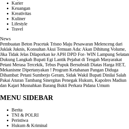
Karier
Keuangan
Kreativitas
Kuliner
Lifestyle
Travel
News
Pembuatan Beton Pracetak Trisno Maju Pesawaran Melenceng dari
Juklak Juknis, Konsultan Akui Temuan Ada: Akan Dihitung Volume,
Jika Tidak Jelas Dilaporkan ke APH
DPD For- WIN Lampung Selatan
Dukung Langkah Bupati Egi Lantik Pejabat di Tengah Masyarakat
Petani Merasa Tercekik, Tebus Pupuk Bersubsidi Diatas Harga HET,
Mekanisme Dipertanyakan !
Program Ketahanan Pangan Diduga
Dihambat: Petani Sumberjo Geram, Sidak Wakil Bupati Dinilai Salah
Pakai Aturan Tambang
Sinergitas Penegak Hukum, Kapolres Madiun
dan Kajari Musnahkan Barang Bukti Perkara Pidana Umum
MENU SIDEBAR
Berita
TNI & POLRI
Peristiwa
Hukum & Kriminal