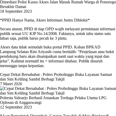
Dimediasi Polisi Kasus Akses Jalan Masuk Rumah Warga di Ponorogo
Berakhir Damai
18 September 2023
*PPID Hanya Nama, Akses Informasi Justru Diblokir*
Secara aturan, PPID di tiap OPD wajib melayani permintaan informasi
publik sesuai UU KIP No.14/2008. Faktanya, untuk tahu status satu
lahan saja, publik harus pecah ke 3 pintu.
Akses data tidak semudah buka portal PPID. Kaban BPKAD
Lampung Selatan Rini Ariyasih cuma berdalih: “Penjelasan atau bukti
pendukung baru akan disampaikan nanti saat waktu yang tepat dan
jelas”. Kalimat normatif itu = informasi ditahan. Publik disuruh
menunggu tanpa kepastian.
Cepat Dekat Bersahabat : Polres Probolinggo Buka Layanan Samsat
dan Sim Keliling Sambil Berbagi Takjil
7 Maret 2026
Polresta Sidoarjo Berhasil Amankan Terduga Pelaku Utama LPG
Oplosan di Anggaswangi
12 September 2023
*Aset Pemerintah Digembok, Catatan Tercabik di Meja Birokrasi*