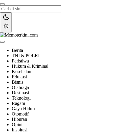
Lewati
ke
konten
Memoterkini.com
Independen dan Fakta
Berita
TNI & POLRI
Peristiwa
Hukum & Kriminal
Kesehatan
Edukasi
Bisnis
Olahraga
Destinasi
Teknologi
Ragam
Gaya Hidup
Otomotif
Hiburan
Opini
Inspirasi