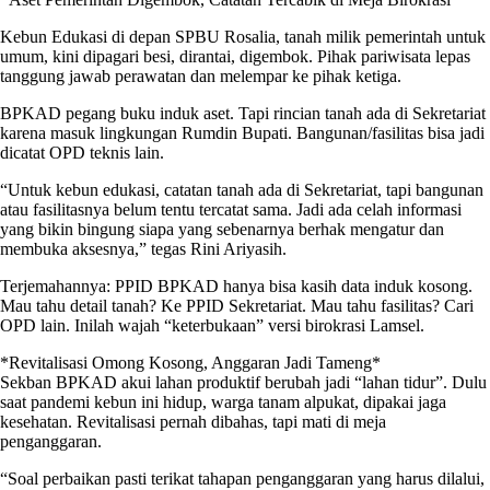
Kebun Edukasi di depan SPBU Rosalia, tanah milik pemerintah untuk
umum, kini dipagari besi, dirantai, digembok. Pihak pariwisata lepas
tanggung jawab perawatan dan melempar ke pihak ketiga.
BPKAD pegang buku induk aset. Tapi rincian tanah ada di Sekretariat
karena masuk lingkungan Rumdin Bupati. Bangunan/fasilitas bisa jadi
dicatat OPD teknis lain.
“Untuk kebun edukasi, catatan tanah ada di Sekretariat, tapi bangunan
atau fasilitasnya belum tentu tercatat sama. Jadi ada celah informasi
yang bikin bingung siapa yang sebenarnya berhak mengatur dan
membuka aksesnya,” tegas Rini Ariyasih.
Terjemahannya: PPID BPKAD hanya bisa kasih data induk kosong.
Mau tahu detail tanah? Ke PPID Sekretariat. Mau tahu fasilitas? Cari
OPD lain. Inilah wajah “keterbukaan” versi birokrasi Lamsel.
*Revitalisasi Omong Kosong, Anggaran Jadi Tameng*
Sekban BPKAD akui lahan produktif berubah jadi “lahan tidur”. Dulu
saat pandemi kebun ini hidup, warga tanam alpukat, dipakai jaga
kesehatan. Revitalisasi pernah dibahas, tapi mati di meja
penganggaran.
“Soal perbaikan pasti terikat tahapan penganggaran yang harus dilalui,