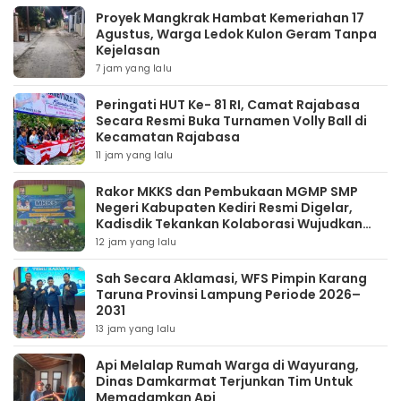
‎Proyek Mangkrak Hambat Kemeriahan 17
Agustus, Warga Ledok Kulon Geram Tanpa
Kejelasan
7 jam yang lalu
Peringati HUT Ke- 81 RI, Camat Rajabasa
Secara Resmi Buka Turnamen Volly Ball di
Kecamatan Rajabasa
11 jam yang lalu
Rakor MKKS dan Pembukaan MGMP SMP
Negeri Kabupaten Kediri Resmi Digelar,
Kadisdik Tekankan Kolaborasi Wujudkan
Pendidikan Bermutu
12 jam yang lalu
Sah Secara Aklamasi, WFS Pimpin Karang
Taruna Provinsi Lampung Periode 2026–
2031
13 jam yang lalu
Api Melalap Rumah Warga di Wayurang,
Dinas Damkarmat Terjunkan Tim Untuk
Memadamkan Api