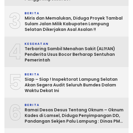
3
BERITA
Miris dan Memalukan, Diduga Proyek Tambal
Sulam Jalan Milik Kabupaten Lampung
Selatan Dikerjakan Asal Asalan !!
4
KESEHATAN
Terbaring Sambil Menahan Sakit (ALIYAN)
Penderita Usus Bocor Berharap Sentuhan
Pemerintah
5
BERITA
Siap – Siap ! Inspektorat Lampung Selatan
Akan Segera Audit Seluruh Bumdes Dalam
Waktu Dekat Ini
6
BERITA
Ramai Desas Desus Tentang Oknum – Oknum
Kades di Lamsel, Diduga Penyimpangan DD,
Pandangan Sekjen Palu Lampung : Dinas PMD
dan Inspektorat Kurang Tegas
Mengawasinya