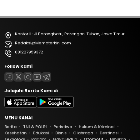
Kantor II : Jl.Parangbatu, Parengan, Tuban, Jawa Timur
Redaksi@Memoterkini.com
081227959372
Follow Kami
Jelajahi Berita Kami di
MENU KANAL
Berita
TNI & POLRI
Peristiwa
Hukum & Kriminal
Kesehatan
Edukasi
Bisnis
Olahraga
Destinasi
Teknologi
Ragam
Gaya Hidup
Otomotif
Hiburan