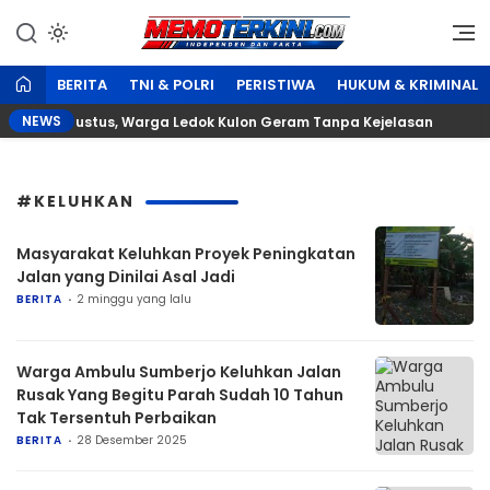
Lewati
ke
Independen dan Fakta
Memoterkini.com
konten
BERITA
TNI & POLRI
PERISTIWA
HUKUM & KRIMINAL
NEWS
han 17 Agustus, Warga Ledok Kulon Geram Tanpa Kejelasan
#KELUHKAN
Masyarakat Keluhkan Proyek Peningkatan
Jalan yang Dinilai Asal Jadi
BERITA
2 minggu yang lalu
Warga Ambulu Sumberjo Keluhkan Jalan
Rusak Yang Begitu Parah Sudah 10 Tahun
Tak Tersentuh Perbaikan
BERITA
28 Desember 2025