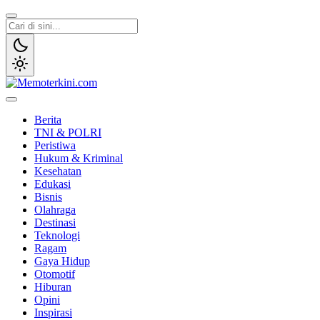
Lewati
ke
konten
Memoterkini.com
Independen dan Fakta
Berita
TNI & POLRI
Peristiwa
Hukum & Kriminal
Kesehatan
Edukasi
Bisnis
Olahraga
Destinasi
Teknologi
Ragam
Gaya Hidup
Otomotif
Hiburan
Opini
Inspirasi