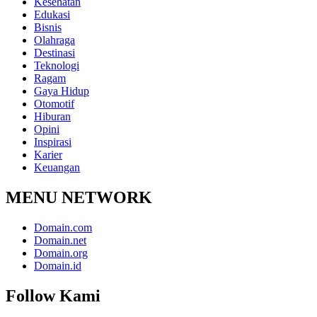
Kesehatan
Edukasi
Bisnis
Olahraga
Destinasi
Teknologi
Ragam
Gaya Hidup
Otomotif
Hiburan
Opini
Inspirasi
Karier
Keuangan
MENU NETWORK
Domain.com
Domain.net
Domain.org
Domain.id
Follow Kami