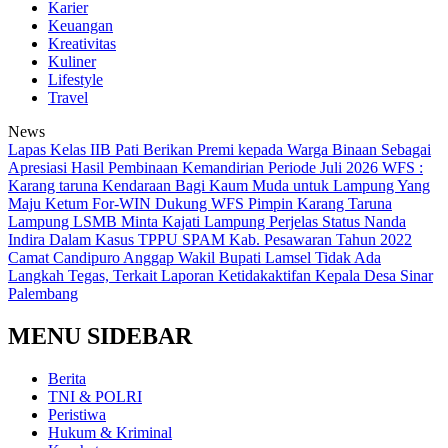
Karier
Keuangan
Kreativitas
Kuliner
Lifestyle
Travel
News
Lapas Kelas IIB Pati Berikan Premi kepada Warga Binaan Sebagai
Apresiasi Hasil Pembinaan Kemandirian Periode Juli 2026
WFS :
Karang taruna Kendaraan Bagi Kaum Muda untuk Lampung Yang
Maju
Ketum For-WIN Dukung WFS Pimpin Karang Taruna
Lampung
LSMB Minta Kajati Lampung Perjelas Status Nanda
Indira Dalam Kasus TPPU SPAM Kab. Pesawaran Tahun 2022
Camat Candipuro Anggap Wakil Bupati Lamsel Tidak Ada
Langkah Tegas, Terkait Laporan Ketidakaktifan Kepala Desa Sinar
Palembang
MENU SIDEBAR
Berita
TNI & POLRI
Peristiwa
Hukum & Kriminal