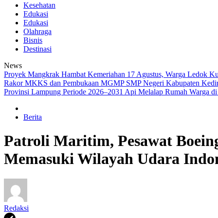
Kesehatan
Edukasi
Edukasi
Olahraga
Bisnis
Destinasi
News
‎Proyek Mangkrak Hambat Kemeriahan 17 Agustus, Warga Ledok K
Rakor MKKS dan Pembukaan MGMP SMP Negeri Kabupaten Kediri R
Provinsi Lampung Periode 2026–2031
Api Melalap Rumah Warga d
Berita
Patroli Maritim, Pesawat Boein
Memasuki Wilayah Udara Indon
Redaksi