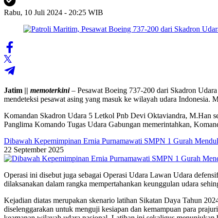
Rabu, 10 Juli 2024 - 20:25 WIB
Jatim ||
memoterkini
– Pesawat Boeing 737-200 dari Skadron Udara 5 
mendeteksi pesawat asing yang masuk ke wilayah udara Indonesia. M
Komandan Skadron Udara 5 Letkol Pnb Devi Oktaviandra, M.Han se
Panglima Komando Tugas Udara Gabungan memerintahkan, Komanda
Dibawah Kepemimpinan Ernia Purnamawati SMPN 1 Gurah Mendulan
22 September 2025
Operasi ini disebut juga sebagai Operasi Udara Lawan Udara defensi
dilaksanakan dalam rangka mempertahankan keunggulan udara sehingg
Kejadian diatas merupakan skenario latihan Sikatan Daya Tahun 202
diselenggarakan untuk menguji kesiapan dan kemampuan para prajurit
keamanan wilayah udara nasional. Latihan ini sekaligus menunjuka