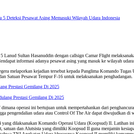
Lanud Sultan Hasanuddin dengan callsign Camar Flight melaksanakan mis
endapat informasi adanya pesawat asing yang masuk ke wilayah udara 
gera melaporkan kejadian tersebut kepada Panglima Komando Tugas U
n Satuan Pesawat Tempur F-16 untuk melaksanakan penghadangan.
g Prestasi Gemilang Di 2025
f dimana operasi ini bertujuan untuk mempertahankan dari penghancura
a pengendalian udara atau Control Of The Air dapat diwujudkan di w
4 yang dilaksanakan Komando Operasi Udara (Koopsud) II. Latihan ini
, satuan dan Alutsista yang dimiliki Koopsud II guna menjamin kesia
n bahwa TNI Angkatan Udara khususnya Koopsud II memiliki kemampua