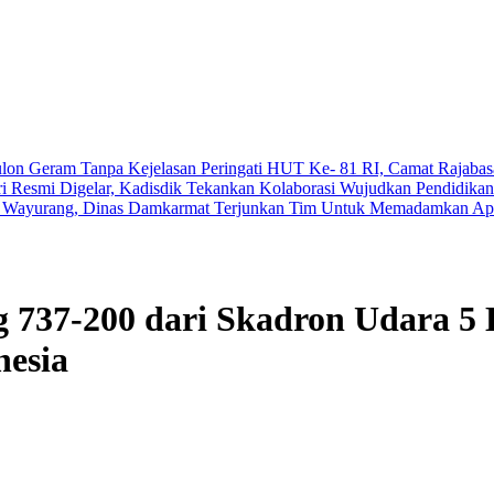
ulon Geram Tanpa Kejelasan
Peringati HUT Ke- 81 RI, Camat Rajabas
esmi Digelar, Kadisdik Tekankan Kolaborasi Wujudkan Pendidika
i Wayurang, Dinas Damkarmat Terjunkan Tim Untuk Memadamkan Ap
g 737-200 dari Skadron Udara 5 
esia