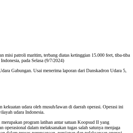
i patroli maritim, terbang diatas ketinggian 15.000 feet, tiba-tiba
Indonesia, pada Selasa (9/7/2024)
dara Gabungan. Usai menerima laporan dari Danskadron Udara 5,
n kekuatan udara oleh musuh/lawan di daerah operasi. Operasi ini
ilayah udara Indonesia.
 merupakan program latihan antar satuan Koopsud II yang
pan operasional dalam melaksanakan tugas salah satunya menjaga
n dalam proses perencanaan, persiapan dan pelaksanaan operasi