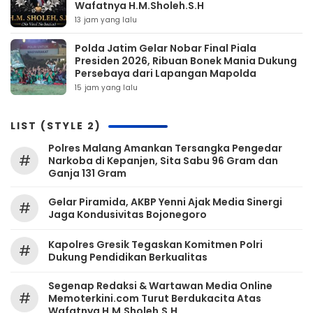
Wafatnya H.M.Sholeh.S.H
13 jam yang lalu
Polda Jatim Gelar Nobar Final Piala
Presiden 2026, Ribuan Bonek Mania Dukung
Persebaya dari Lapangan Mapolda
15 jam yang lalu
LIST (STYLE 2)
Polres Malang Amankan Tersangka Pengedar
#
Narkoba di Kepanjen, Sita Sabu 96 Gram dan
Ganja 131 Gram
Gelar Piramida, AKBP Yenni Ajak Media Sinergi
#
Jaga Kondusivitas Bojonegoro
Kapolres Gresik Tegaskan Komitmen Polri
#
Dukung Pendidikan Berkualitas
Segenap Redaksi & Wartawan Media Online
#
Memoterkini.com Turut Berdukacita Atas
Wafatnya H.M.Sholeh.S.H