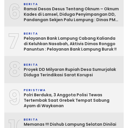
6
BERITA
Ramai Desas Desus Tentang Oknum – Oknum
Kades di Lamsel, Diduga Penyimpangan DD,
Pandangan Sekjen Palu Lampung : Dinas PMD
dan Inspektorat Kurang Tegas
7
Mengawasinya
BERITA
Pelayanan Bank Lampung Cabang Kalianda
di Keluhkan Nasabah, Aktivis Dimas Ronggo
Panuntun : Pelayanan Bank Lampung Buruk !!
8
BERITA
Proyek DD Milyaran Rupiah Desa Sumurjalak
Diduga Terindikasi Sarat Korupsi
9
PERISTIWA
Polri Berduka, 3 Anggota Polisi Tewas
Tertembak Saat Grebek Tempat Sabung
Ayam di Waykanan
10
BERITA
Memanas !!! Dishub Lampung Selatan Dinilai