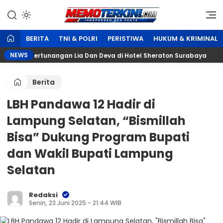
Lewati
ke
Independen dan Fakta
Memoterkini.com
konten
BERITA
TNI & POLRI
PERISTIWA
HUKUM & KRIMINAL
NEWS
ara Pertunangan Lia Dan Deva di Hotel Sheraton Surabaya
Berita
‎LBH Pandawa 12 Hadir di
Lampung Selatan, “Bismillah
Bisa” Dukung Program Bupati
dan Wakil Bupati Lampung
Selatan ‎
Redaksi
Senin, 23 Juni 2025 - 21:44 WIB