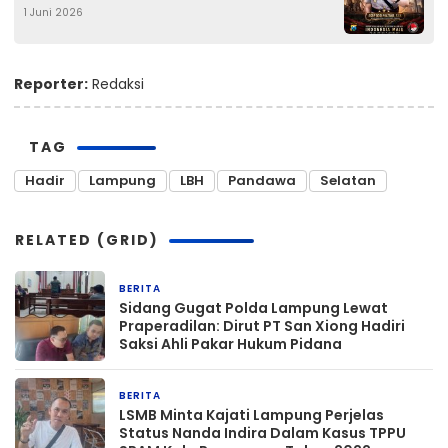
1 Juni 2026
Utama Untuk Lawan Narkoba
Reporter:
Redaksi
TAG
Hadir
Lampung
‎LBH
Pandawa
Selatan
RELATED (GRID)
BERITA
1 hari yang lalu
Sidang Gugat Polda Lampung Lewat
Praperadilan: Dirut PT San Xiong Hadiri
Saksi Ahli Pakar Hukum Pidana
BERITA
1 hari yang lalu
LSMB Minta Kajati Lampung Perjelas
Status Nanda Indira Dalam Kasus TPPU