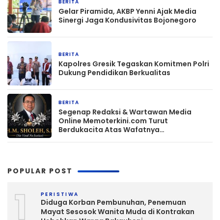
BERITA
12 jam yang lalu
Gelar Piramida, AKBP Yenni Ajak Media
Sinergi Jaga Kondusivitas Bojonegoro
BERITA
12 jam yang lalu
Kapolres Gresik Tegaskan Komitmen Polri
Dukung Pendidikan Berkualitas
BERITA
13 jam yang lalu
Segenap Redaksi & Wartawan Media
Online Memoterkini.com Turut
Berdukacita Atas Wafatnya
H.M.Sholeh.S.H
POPULAR POST
1
PERISTIWA
Diduga Korban Pembunuhan, Penemuan
Mayat Sesosok Wanita Muda di Kontrakan