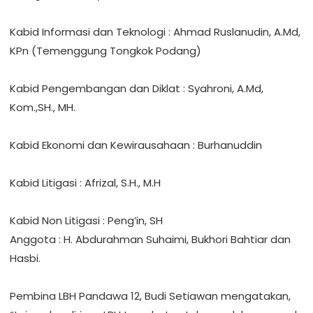
‎Kabid Informasi dan Teknologi : Ahmad Ruslanudin, A.Md,
KPn (Temenggung Tongkok Podang)
‎Kabid Pengembangan dan Diklat : Syahroni, A.Md,
Kom.,SH., MH.
‎Kabid Ekonomi dan Kewirausahaan : Burhanuddin
‎Kabid Litigasi : Afrizal, S.H., M.H
‎Kabid Non Litigasi : Peng’in, SH
‎Anggota : H. Abdurahman Suhaimi, Bukhori Bahtiar dan
Hasbi.
‎Pembina LBH Pandawa 12, Budi Setiawan mengatakan,