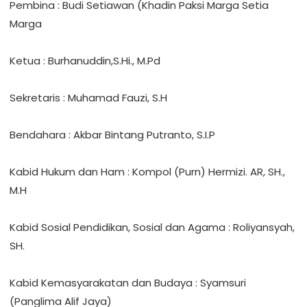
‎Pembina : Budi Setiawan (Khadin Paksi Marga Setia
Marga
‎Ketua : Burhanuddin,S.Hi., M.Pd
‎Sekretaris : Muhamad Fauzi, S.H
‎Bendahara : Akbar Bintang Putranto, S.I.P
‎Kabid Hukum dan Ham : Kompol (Purn) Hermizi. AR, SH.,
M.H
‎Kabid Sosial Pendidikan, Sosial dan Agama : Roliyansyah,
SH.
‎Kabid Kemasyarakatan dan Budaya : Syamsuri
(Panglima Alif Jaya)