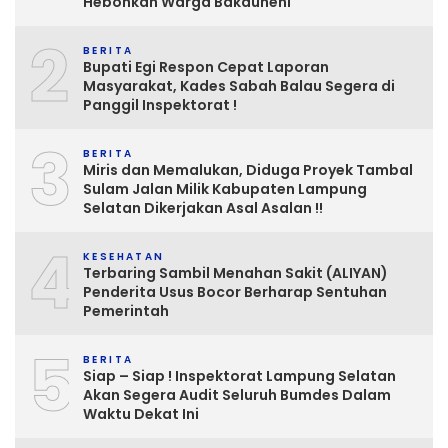
Hebohkan Warga Bakauheni
2
BERITA
Bupati Egi Respon Cepat Laporan
Masyarakat, Kades Sabah Balau Segera di
Panggil Inspektorat !
3
BERITA
Miris dan Memalukan, Diduga Proyek Tambal
Sulam Jalan Milik Kabupaten Lampung
Selatan Dikerjakan Asal Asalan !!
4
KESEHATAN
Terbaring Sambil Menahan Sakit (ALIYAN)
Penderita Usus Bocor Berharap Sentuhan
Pemerintah
5
BERITA
Siap – Siap ! Inspektorat Lampung Selatan
Akan Segera Audit Seluruh Bumdes Dalam
Waktu Dekat Ini