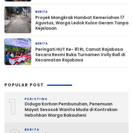
BERITA
21 jam yang lalu
‎Proyek Mangkrak Hambat Kemeriahan 17
Agustus, Warga Ledok Kulon Geram Tanpa
Kejelasan
BERITA
1 hari yang lalu
Peringati HUT Ke- 81 RI, Camat Rajabasa
Secara Resmi Buka Turnamen Volly Ball di
Kecamatan Rajabasa
POPULAR POST
1
PERISTIWA
Diduga Korban Pembunuhan, Penemuan
Mayat Sesosok Wanita Muda di Kontrakan
Hebohkan Warga Bakauheni
BERITA