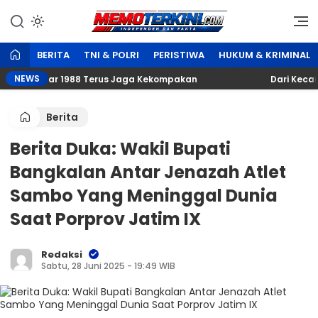
Lewati
ke
Independen dan Fakta
Memoterkini.com
konten
BERITA
TNI & POLRI
PERISTIWA
HUKUM & KRIMINAL
NEWS
uda Papar 1988 Terus Jaga Kekompakan
‎Dari Kecama
Berita
Berita Duka: Wakil Bupati
Bangkalan Antar Jenazah Atlet
Sambo Yang Meninggal Dunia
Saat Porprov Jatim IX
Redaksi
Sabtu, 28 Juni 2025 - 19:49 WIB