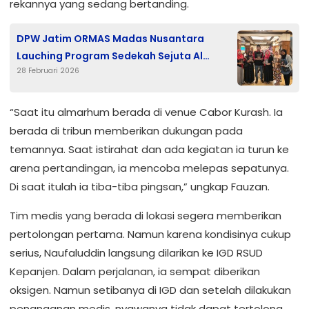
rekannya yang sedang bertanding.
DPW Jatim ORMAS Madas Nusantara
Lauching Program Sedekah Sejuta Al
28 Februari 2026
Qur’an di Quds Royal Hotel
“Saat itu almarhum berada di venue Cabor Kurash. Ia
berada di tribun memberikan dukungan pada
temannya. Saat istirahat dan ada kegiatan ia turun ke
arena pertandingan, ia mencoba melepas sepatunya.
Di saat itulah ia tiba-tiba pingsan,” ungkap Fauzan.
Tim medis yang berada di lokasi segera memberikan
pertolongan pertama. Namun karena kondisinya cukup
serius, Naufaluddin langsung dilarikan ke IGD RSUD
Kepanjen. Dalam perjalanan, ia sempat diberikan
oksigen. Namun setibanya di IGD dan setelah dilakukan
penanganan medis, nyawanya tidak dapat tertolong.