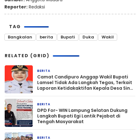
Reporter:
Redaksi
TAG
Bangkalan
berita
Bupati
Duka
Wakil
RELATED (GRID)
BERITA
3 hari yang lalu
Camat Candipuro Anggap Wakil Bupati
Lamsel Tidak Ada Langkah Tegas, Terkait
Laporan Ketidakaktifan Kepala Desa Sinar
Palembang
BERITA
4 hari yang lalu
DPD For- WIN Lampung Selatan Dukung
Langkah Bupati Egi Lantik Pejabat di
Tengah Masyarakat
BERITA
6 hari yang lalu