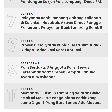
Pandangan Sekjen Palu Lampung : Dinas PMD
dan Inspektorat Kurang Tegas
7
Mengawasinya
BERITA
Pelayanan Bank Lampung Cabang Kalianda
di Keluhkan Nasabah, Aktivis Dimas Ronggo
Panuntun : Pelayanan Bank Lampung Buruk !!
8
BERITA
Proyek DD Milyaran Rupiah Desa Sumurjalak
Diduga Terindikasi Sarat Korupsi
9
PERISTIWA
Polri Berduka, 3 Anggota Polisi Tewas
Tertembak Saat Grebek Tempat Sabung
Ayam di Waykanan
10
BERITA
Memanas !!! Dishub Lampung Selatan Dinilai
“Mak Ini Mak Itu” Pengelolaan Parkir Yang
Lama Diganti Yang Baru Tanpa Ada Alasan
Yang Jelas