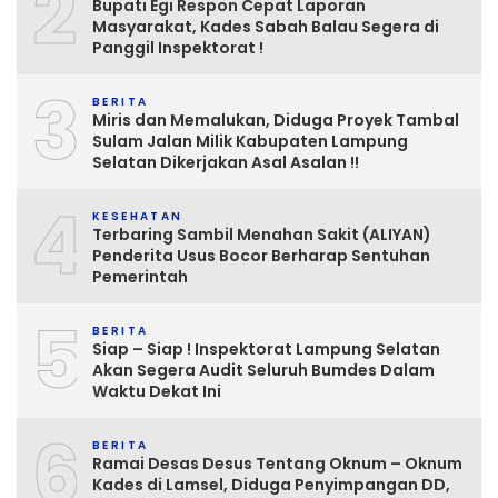
2
Bupati Egi Respon Cepat Laporan
Masyarakat, Kades Sabah Balau Segera di
Panggil Inspektorat !
3
BERITA
Miris dan Memalukan, Diduga Proyek Tambal
Sulam Jalan Milik Kabupaten Lampung
Selatan Dikerjakan Asal Asalan !!
4
KESEHATAN
Terbaring Sambil Menahan Sakit (ALIYAN)
Penderita Usus Bocor Berharap Sentuhan
Pemerintah
5
BERITA
Siap – Siap ! Inspektorat Lampung Selatan
Akan Segera Audit Seluruh Bumdes Dalam
Waktu Dekat Ini
6
BERITA
Ramai Desas Desus Tentang Oknum – Oknum
Kades di Lamsel, Diduga Penyimpangan DD,