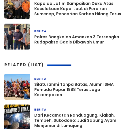
Kapolda Jatim Sampaikan Duka Atas
Kecelakaan Kapal Laut di Perairan
Sumenep, Pencarian Korban Hilang Terus
Dilakukan
BERITA
3 minggu yang lalu
Polres Bangkalan Amankan 3 Tersangka
Rudapaksa Gadis Dibawah Umur
RELATED (LIST)
BERITA
1 jam yang lalu
Silaturahmi Tanpa Batas, Alumni SMA
Pemuda Papar 1988 Terus Jaga
Kekompakan
BERITA
1 jam yang lalu
‎Dari Kecamatan Randuagung, Klakah,
Tempeh, Sukodono: Judi Sabung Ayam
Menjamur di Lumajang