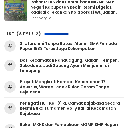
Rakor MKKS dan Pembukaan MGMP SMP
Negeri Kabupaten Kediri Resmi Digelar,
Kadisdik Tekankan Kolaborasi Wujudkan
Pendidikan Bermutu
1 hari yang lalu
LIST (STYLE 2)
Silaturahmi Tanpa Batas, Alumni SMA Pemuda
#
Papar 1988 Terus Jaga Kekompakan
‎Dari Kecamatan Randuagung, Klakah, Tempeh,
#
Sukodono: Judi Sabung Ayam Menjamur di
Lumajang
‎Proyek Mangkrak Hambat Kemeriahan 17
#
Agustus, Warga Ledok Kulon Geram Tanpa
Kejelasan
Peringati HUT Ke- 81 RI, Camat Rajabasa Secara
#
Resmi Buka Turnamen Volly Ball di Kecamatan
Rajabasa
Rakor MKKS dan Pembukaan MGMP SMP Negeri