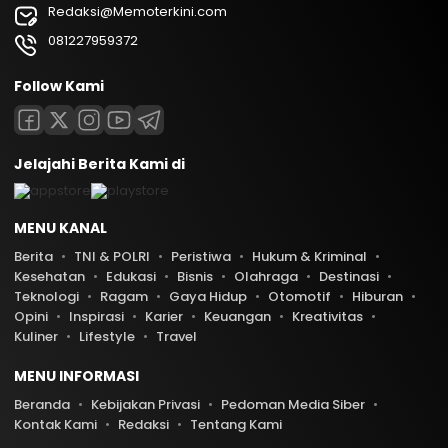
Redaksi@Memoterkini.com
081227959372
Follow Kami
Jelajahi Berita Kami di
MENU KANAL
Berita
TNI & POLRI
Peristiwa
Hukum & Kriminal
Kesehatan
Edukasi
Bisnis
Olahraga
Destinasi
Teknologi
Ragam
Gaya Hidup
Otomotif
Hiburan
Opini
Inspirasi
Karier
Keuangan
Kreativitas
Kuliner
Lifestyle
Travel
MENU INFORMASI
Beranda
Kebijakan Privasi
Pedoman Media Siber
Kontak Kami
Redaksi
Tentang Kami