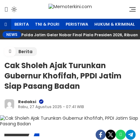
Lewati
ke
Independen dan Fakta
Memoterkini.com
konten
BERITA
TNI & POLRI
PERISTIWA
HUKUM & KRIMINAL
NEWS
Polda Jatim Gelar Nobar Final Piala Presiden 2026, Rib
Berita
Cak Sholeh Ajak Turunkan
Gubernur Khofifah, PPDI Jatim
Siap Pasang Badan
Redaksi
Rabu, 27 Agustus 2025 - 07:41 WIB