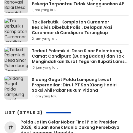
Pekerja Terpantau Tidak Menggunakan APD
K3
1 jam yang lalu
Tak Berkutik ! Komplotan Curanmor
Residivis Dibekuk Polisi, Delapan Aksi
Curanmor di Candipuro Terungkap
2 jam yang lalu
Terkait Polemik di Desa Sinar Palembang,
Camat Candipuro (Buang Badan) dan Tak
Mengindahkan Surat Teguran Bupati Lamsel
10 jam yang lalu
Sidang Gugat Polda Lampung Lewat
Praperadilan: Dirut PT San Xiong Hadiri
Saksi Ahli Pakar Hukum Pidana
11 jam yang lalu
LIST (STYLE 2)
Polda Jatim Gelar Nobar Final Piala Presiden
#
2026, Ribuan Bonek Mania Dukung Persebaya
dari Lapangan Mapolda