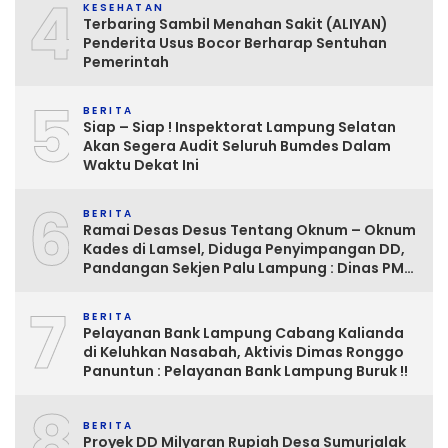
4
KESEHATAN
Terbaring Sambil Menahan Sakit (ALIYAN)
Penderita Usus Bocor Berharap Sentuhan
Pemerintah
5
BERITA
Siap – Siap ! Inspektorat Lampung Selatan
Akan Segera Audit Seluruh Bumdes Dalam
Waktu Dekat Ini
6
BERITA
Ramai Desas Desus Tentang Oknum – Oknum
Kades di Lamsel, Diduga Penyimpangan DD,
Pandangan Sekjen Palu Lampung : Dinas PMD
dan Inspektorat Kurang Tegas
7
Mengawasinya
BERITA
Pelayanan Bank Lampung Cabang Kalianda
di Keluhkan Nasabah, Aktivis Dimas Ronggo
Panuntun : Pelayanan Bank Lampung Buruk !!
8
BERITA
Proyek DD Milyaran Rupiah Desa Sumurjalak