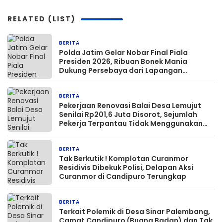
RELATED (LIST)
BERITA
57 menit yang lalu
Polda Jatim Gelar Nobar Final Piala
Presiden 2026, Ribuan Bonek Mania
Dukung Persebaya dari Lapangan
Mapolda
BERITA
1 jam yang lalu
Pekerjaan Renovasi Balai Desa Lemujut
Senilai Rp201,6 Juta Disorot, Sejumlah
Pekerja Terpantau Tidak Menggunakan
APD K3
BERITA
2 jam yang lalu
Tak Berkutik ! Komplotan Curanmor
Residivis Dibekuk Polisi, Delapan Aksi
Curanmor di Candipuro Terungkap
BERITA
10 jam yang lalu
Terkait Polemik di Desa Sinar Palembang,
Camat Candipuro (Buang Badan) dan Tak