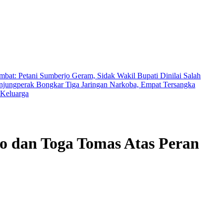
at: Petani Sumberjo Geram, Sidak Wakil Bupati Dinilai Salah
anjungperak Bongkar Tiga Jaringan Narkoba, Empat Tersangka
 Keluarga
o dan Toga Tomas Atas Peran