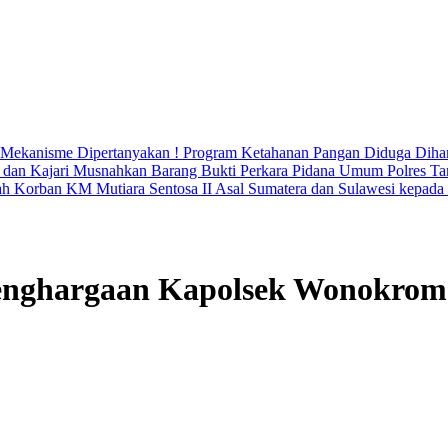
, Mekanisme Dipertanyakan !
Program Ketahanan Pangan Diduga Dihamb
n dan Kajari Musnahkan Barang Bukti Perkara Pidana Umum
Polres T
h Korban KM Mutiara Sentosa II Asal Sumatera dan Sulawesi kepada
Penghargaan Kapolsek Wonokrom