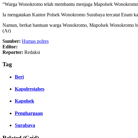
“Warga Wonokromo telah membantu menjaga Mapolsek Wonokromo se
Ia mengatakan Kantor Polsek Wonokromo Surabaya tercatat Enam kal
Namun, berkat bantuan warga Wonokromo, Mapolsek Wonokromo berha
(Ar)
Sumber:
Humas polres
Editor:
Reporter:
Redaksi
Tag
Beri
Kapolrestabes
Kapolsek
Penghargaan
Surabaya
Related (Grid)