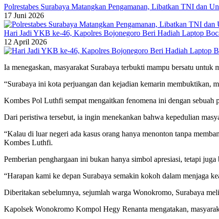
Polrestabes Surabaya Matangkan Pengamanan, Libatkan TNI dan Un
17 Juni 2026
Hari Jadi YKB ke-46, Kapolres Bojonegoro Beri Hadiah Laptop Boca
12 April 2026
Ia menegaskan, masyarakat Surabaya terbukti mampu bersatu untuk me
“Surabaya ini kota perjuangan dan kejadian kemarin membuktikan, mas
Kombes Pol Luthfi sempat mengaitkan fenomena ini dengan sebuah per
Dari peristiwa tersebut, ia ingin menekankan bahwa kepedulian masya
“Kalau di luar negeri ada kasus orang hanya menonton tanpa membant
Kombes Luthfi.
Pemberian penghargaan ini bukan hanya simbol apresiasi, tetapi juga b
“Harapan kami ke depan Surabaya semakin kokoh dalam menjaga ke
Diberitakan sebelumnya, sejumlah warga Wonokromo, Surabaya melindu
Kapolsek Wonokromo Kompol Hegy Renanta mengatakan, masyarakat t