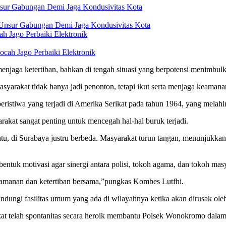
sur Gabungan Demi Jaga Kondusivitas Kota
h Jago Perbaiki Elektronik
njaga ketertiban, bahkan di tengah situasi yang berpotensi menimbul
yarakat tidak hanya jadi penonton, tetapi ikut serta menjaga keamanan
istiwa yang terjadi di Amerika Serikat pada tahun 1964, yang melahir
rakat sangat penting untuk mencegah hal-hal buruk terjadi.
u, di Surabaya justru berbeda. Masyarakat turun tangan, menunjukkan 
entuk motivasi agar sinergi antara polisi, tokoh agama, dan tokoh masya
amanan dan ketertiban bersama,”pungkas Kombes Lutfhi.
ngi fasilitas umum yang ada di wilayahnya ketika akan dirusak oleh 
elah spontanitas secara heroik membantu Polsek Wonokromo dalam u