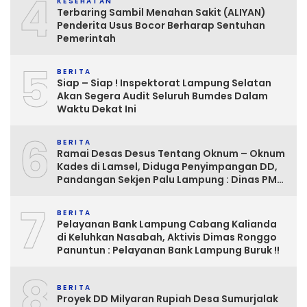
4
KESEHATAN
Terbaring Sambil Menahan Sakit (ALIYAN)
Penderita Usus Bocor Berharap Sentuhan
Pemerintah
5
BERITA
Siap – Siap ! Inspektorat Lampung Selatan
Akan Segera Audit Seluruh Bumdes Dalam
Waktu Dekat Ini
6
BERITA
Ramai Desas Desus Tentang Oknum – Oknum
Kades di Lamsel, Diduga Penyimpangan DD,
Pandangan Sekjen Palu Lampung : Dinas PMD
dan Inspektorat Kurang Tegas
7
Mengawasinya
BERITA
Pelayanan Bank Lampung Cabang Kalianda
di Keluhkan Nasabah, Aktivis Dimas Ronggo
Panuntun : Pelayanan Bank Lampung Buruk !!
8
BERITA
Proyek DD Milyaran Rupiah Desa Sumurjalak