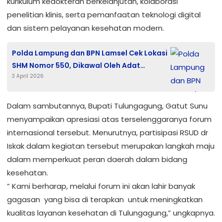
kurikulum kedokteran berkelanjutan, kolaborasi
penelitian klinis, serta pemanfaatan teknologi digital
dan sistem pelayanan kesehatan modern.
Polda Lampung dan BPN Lamsel Cek Lokasi
SHM Nomor 550, Dikawal Oleh Adat
3 April 2026
Kebandakhan Tjindar Bumi Way Urang
Dalam sambutannya, Bupati Tulungagung, Gatut Sunu
menyampaikan apresiasi atas terselenggaranya forum
internasional tersebut. Menurutnya, partisipasi RSUD dr
Iskak dalam kegiatan tersebut merupakan langkah maju
dalam memperkuat peran daerah dalam bidang
kesehatan.
” Kami berharap, melalui forum ini akan lahir banyak
gagasan yang bisa di terapkan untuk meningkatkan
kualitas layanan kesehatan di Tulungagung,” ungkapnya.