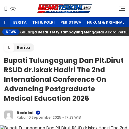
Lewati
ke
Independen dan Fakta
Memoterkini.com
konten
BERITA
TNI & POLRI
PERISTIWA
HUKUM & KRIMINAL
NEWS
Keluarga Besar Tetty Tambayung Menggelar Acara Pertun
Berita
Bupati Tulungagung Dan Plt.Dirut
RSUD dr.Iskak Hadiri The 2nd
International Conference On
Advancing Postgraduate
Medical Education 2025
Redaksi
Rabu, 10 September 2025 - 17:23 WIB