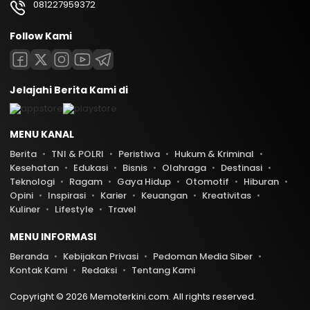
081227959372
Follow Kami
Jelajahi Berita Kami di
MENU KANAL
Berita
TNI & POLRI
Peristiwa
Hukum & Kriminal
Kesehatan
Edukasi
Bisnis
Olahraga
Destinasi
Teknologi
Ragam
Gaya Hidup
Otomotif
Hiburan
Opini
Inspirasi
Karier
Keuangan
Kreativitas
Kuliner
Lifestyle
Travel
MENU INFORMASI
Beranda
Kebijakan Privasi
Pedoman Media Siber
Kontak Kami
Redaksi
Tentang Kami
Copyright © 2026 Memoterkini.com. All rights reserved.