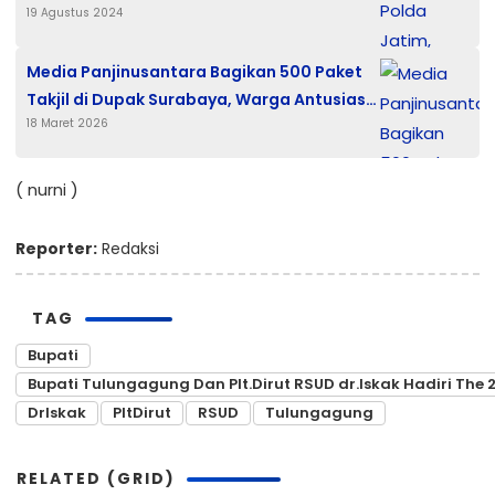
19 Agustus 2024
Media Panjinusantara Bagikan 500 Paket
Takjil di Dupak Surabaya, Warga Antusias
18 Maret 2026
Jelang Berbuka
( nurni )
Reporter:
Redaksi
TAG
Bupati
Bupati Tulungagung Dan Plt.Dirut RSUD dr.Iskak Hadiri The
DrIskak
PltDirut
RSUD
Tulungagung
RELATED (GRID)