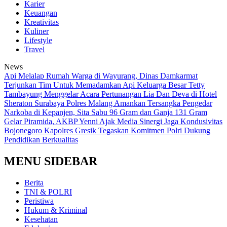
Karier
Keuangan
Kreativitas
Kuliner
Lifestyle
Travel
News
Api Melalap Rumah Warga di Wayurang, Dinas Damkarmat
Terjunkan Tim Untuk Memadamkan Api
Keluarga Besar Tetty
Tambayung Menggelar Acara Pertunangan Lia Dan Deva di Hotel
Sheraton Surabaya
Polres Malang Amankan Tersangka Pengedar
Narkoba di Kepanjen, Sita Sabu 96 Gram dan Ganja 131 Gram
Gelar Piramida, AKBP Yenni Ajak Media Sinergi Jaga Kondusivitas
Bojonegoro
Kapolres Gresik Tegaskan Komitmen Polri Dukung
Pendidikan Berkualitas
MENU SIDEBAR
Berita
TNI & POLRI
Peristiwa
Hukum & Kriminal
Kesehatan