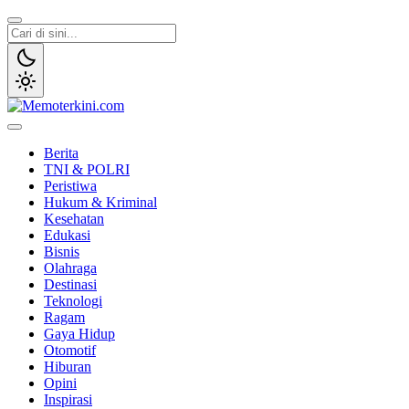
Lewati
ke
konten
Memoterkini.com
Independen dan Fakta
Berita
TNI & POLRI
Peristiwa
Hukum & Kriminal
Kesehatan
Edukasi
Bisnis
Olahraga
Destinasi
Teknologi
Ragam
Gaya Hidup
Otomotif
Hiburan
Opini
Inspirasi