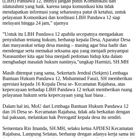
(LBH) Pandawa 12, intinya jangan putus Komunikasi dan
silaturahmi yang baik. karena tanpa komunikasi kita tidak
mendapatkan informasi yang seharusnya patut di ketahui, untuk
pelayanan Komunikasi dan kordinasi LBH Pandawa 12 siap
melayani hingga 24 jam,” ujarnya
‎”Untuk itu LBH Pandawa 12 apabila secepatnya mengadakan
penyuluhan tentang hukum, berharap kepala Desa, Aparatur Desa
dan masyarakat setiap desa masing – masing agar bisa hadir dan
mendengar serta memakai seksama apa yang menjadi penyampai
Narasumber kita agar bisa menjadi pedoman hidup kita dalam
menghadapi masalah hukum nantinya,”ungkap Harmizi, SH.MH
‎Masih ditempat yang sama, Sekertaris Jendral (Sekjen) Lembaga
Bantuan Hukum Pandawa 12, Muhammad Fauzi, SH memberikan
apresiasi kepada 16 Kepala Desa se- Kecamatan Rajabasa, atas
kepercayaan terhadap LBH Pandawa 12 terkait memberikan ruang
pelayanan hukum serta kepercayaan yang luar biasa .
‎Dalam hal ini, MoU dari Lembaga Bantuan Hukum Pandawa 12
dan 16 Desa se- Kecamatan Rajabasa, tidak ada berkaitan dengan
hal paksaan, melainkan hak Prerogatif kepala desa itu sendiri.
‎Sementara Rio Imanda, SH.MH, selaku ketua APDESI Kecamatan
Rajabasa, Lampung Selatan, berharap dengan adanya kerja sama ini