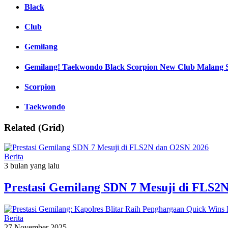
Black
Club
Gemilang
Gemilang! Taekwondo Black Scorpion New Club Malang Sab
Scorpion
Taekwondo
Related (Grid)
Berita
3 bulan yang lalu
Prestasi Gemilang SDN 7 Mesuji di FLS2
Berita
27 November 2025