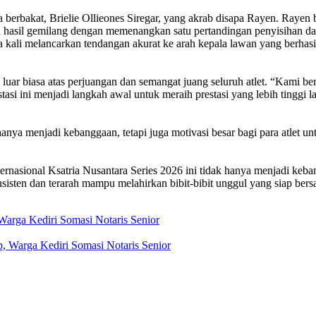
uda berbakat, Brielie Ollieones Siregar, yang akrab disapa Rayen. Raye
an hasil gemilang dengan memenangkan satu pertandingan penyisihan da
 kali melancarkan tendangan akurat ke arah kepala lawan yang berhas
ar biasa atas perjuangan dan semangat juang seluruh atlet. “Kami bers
 ini menjadi langkah awal untuk meraih prestasi yang lebih tinggi lagi
hanya menjadi kebanggaan, tetapi juga motivasi besar bagi para atlet un
rnasional Ksatria Nusantara Series 2026 ini tidak hanya menjadi ke
sten dan terarah mampu melahirkan bibit-bibit unggul yang siap bersa
Warga Kediri Somasi Notaris Senior