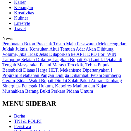
Karier
Keuangan
Kreativitas
Kuliner
Lifestyle
Travel
News
Pembuatan Beton Pracetak Trisno Maju Pesawaran Melenceng dari
Juklak Juknis, Konsultan Akui Temuan Ada: Akan Dihitung
Volume, Jika Tidak Jelas Dilaporkan ke APH
DPD For- WIN
Lampung Selatan Dukung Langkah Bupati Egi Lantik Pejabat di
Tengah Masyarakat
Petani Merasa Tercekik, Tebus Pupuk
Bersubsidi Diatas Harga HET, Mekanisme Dipertanyakan !
Program Ketahanan Pangan Diduga Dihambat: Petani Sumberjo
Geram, Sidak Wakil Bupati Dinilai Salah Pakai Aturan Tambang
Sinergitas Penegak Hukum, Kapolres Madiun dan Kajari
Musnahkan Barang Bukti Perkara Pidana Umum
MENU SIDEBAR
Berita
TNI & POLRI
Peristiwa