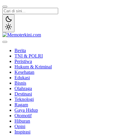
Lewati
ke
konten
Memoterkini.com
Independen dan Fakta
Berita
TNI & POLRI
Peristiwa
Hukum & Kriminal
Kesehatan
Edukasi
Bisnis
Olahraga
Destinasi
Teknologi
Ragam
Gaya Hidup
Otomotif
Hiburan
Opini
Inspirasi