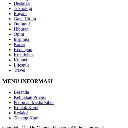
Destinasi
Teknologi
Ragam
Gaya Hidup
Otomotif
Hiburan
Opini
Inspirasi
Karier
Keuangan
Kreativitas
Kuliner
Lifestyle
Travel
MENU INFORMASI
Beranda
Kebijakan Privasi
Pedoman Media Siber
Kontak Kami
Redaksi
Tentang Kami
Copyright © 2026 Memoterkini.com. All rights reserved.