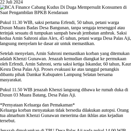
22 Juli 2024
Pukul 11.30 WIB, saksi pertama Erfendi, 50 tahun, petani warga
Dusun Muara Badas Desa Bangunan, tanpa sengaja tersenggol atau
terinjak sesuatu di tumpukan sampah bawah jembatan ambruk. Saksi
kedua Amin Sahroni alias Alex, 45 tahun, petani warga Desa Palas Aji,
langsung menyelam ke dasar air untuk memastikan.
Setelah menyelam, Amin Sahroni memastikan korban yang ditemukan
adalah Khenzi Gunawan. Jenazah kemudian diangkat ke permukaan
oleh Erfendi, Amin Sahroni, serta saksi ketiga Iskandar, 60 tahun, Kaur
Kesra Desa Palas Aji. Proses evakuasi ke atas tanggul penangkis
dibantu pihak Damkar Kabupaten Lampung Selatan bersama
masyarakat.
Pukul 11.50 WIB jenazah Khenzi langsung dibawa ke rumah duka di
Dusun 03 Muara Batang, Desa Palas Aji.
*Pernyataan Keluarga dan Pemakaman*
Keluarga korban menyatakan tidak bersedia dilakukan autopsi. Orang
tua almarhum Khenzi Gunawan menerima dan ikhlas atas kejadian
tersebut.
Jenazah dimakamkan di TPU Desa Palas Aji pada pukul 14.00 WIB,