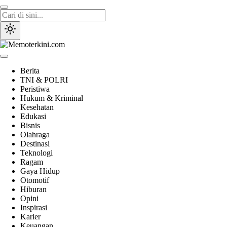
Lewati
ke
konten
Memoterkini.com
Independen dan Fakta
Berita
TNI & POLRI
Peristiwa
Hukum & Kriminal
Kesehatan
Edukasi
Bisnis
Olahraga
Destinasi
Teknologi
Ragam
Gaya Hidup
Otomotif
Hiburan
Opini
Inspirasi
Karier
Keuangan