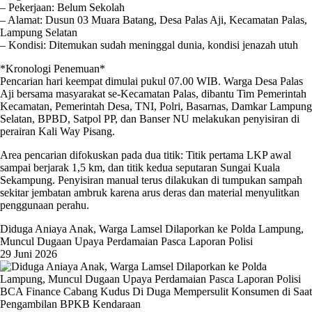
– Pekerjaan: Belum Sekolah
– Alamat: Dusun 03 Muara Batang, Desa Palas Aji, Kecamatan Palas,
Lampung Selatan
– Kondisi: Ditemukan sudah meninggal dunia, kondisi jenazah utuh
*Kronologi Penemuan*
Pencarian hari keempat dimulai pukul 07.00 WIB. Warga Desa Palas
Aji bersama masyarakat se-Kecamatan Palas, dibantu Tim Pemerintah
Kecamatan, Pemerintah Desa, TNI, Polri, Basarnas, Damkar Lampung
Selatan, BPBD, Satpol PP, dan Banser NU melakukan penyisiran di
perairan Kali Way Pisang.
Area pencarian difokuskan pada dua titik: Titik pertama LKP awal
sampai berjarak 1,5 km, dan titik kedua seputaran Sungai Kuala
Sekampung. Penyisiran manual terus dilakukan di tumpukan sampah
sekitar jembatan ambruk karena arus deras dan material menyulitkan
penggunaan perahu.
Diduga Aniaya Anak, Warga Lamsel Dilaporkan ke Polda Lampung,
Muncul Dugaan Upaya Perdamaian Pasca Laporan Polisi
29 Juni 2026
BCA Finance Cabang Kudus Di Duga Mempersulit Konsumen di Saat
Pengambilan BPKB Kendaraan