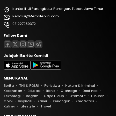
Kantor II : Jl.Parangbatu, Parengan, Tuban, Jawa Timur
Redaksi@Memoterkini.com
081227959372
Follow Kami
Jelajahi Berita Kami di
MENU KANAL
Berita
TNI & POLRI
Peristiwa
Hukum & Kriminal
Kesehatan
Edukasi
Bisnis
Olahraga
Destinasi
Teknologi
Ragam
Gaya Hidup
Otomotif
Hiburan
Opini
Inspirasi
Karier
Keuangan
Kreativitas
Kuliner
Lifestyle
Travel