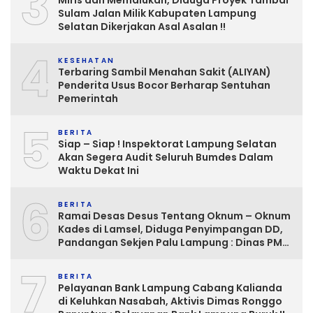
3
Miris dan Memalukan, Diduga Proyek Tambal
Sulam Jalan Milik Kabupaten Lampung
Selatan Dikerjakan Asal Asalan !!
4
KESEHATAN
Terbaring Sambil Menahan Sakit (ALIYAN)
Penderita Usus Bocor Berharap Sentuhan
Pemerintah
5
BERITA
Siap – Siap ! Inspektorat Lampung Selatan
Akan Segera Audit Seluruh Bumdes Dalam
Waktu Dekat Ini
6
BERITA
Ramai Desas Desus Tentang Oknum – Oknum
Kades di Lamsel, Diduga Penyimpangan DD,
Pandangan Sekjen Palu Lampung : Dinas PMD
dan Inspektorat Kurang Tegas
7
Mengawasinya
BERITA
Pelayanan Bank Lampung Cabang Kalianda
di Keluhkan Nasabah, Aktivis Dimas Ronggo