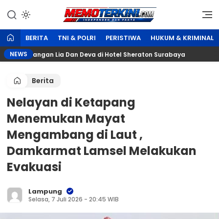
Lewati
ke
Independen dan Fakta
Memoterkini.com
konten
BERITA
TNI & POLRI
PERISTIWA
HUKUM & KRIMINAL
NEWS
ertunangan Lia Dan Deva di Hotel Sheraton Surabaya
Berita
Nelayan di Ketapang
Menemukan Mayat
Mengambang di Laut ,
Damkarmat Lamsel Melakukan
Evakuasi
Lampung
Selasa, 7 Juli 2026 - 20:45 WIB