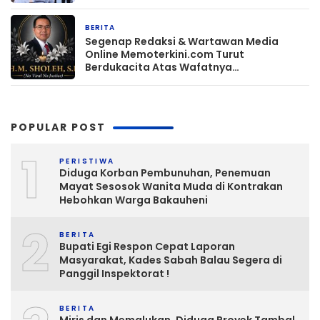
BERITA
16 jam yang lalu
Segenap Redaksi & Wartawan Media
Online Memoterkini.com Turut
Berdukacita Atas Wafatnya
H.M.Sholeh.S.H
POPULAR POST
1
PERISTIWA
Diduga Korban Pembunuhan, Penemuan
Mayat Sesosok Wanita Muda di Kontrakan
Hebohkan Warga Bakauheni
2
BERITA
Bupati Egi Respon Cepat Laporan
Masyarakat, Kades Sabah Balau Segera di
Panggil Inspektorat !
BERITA