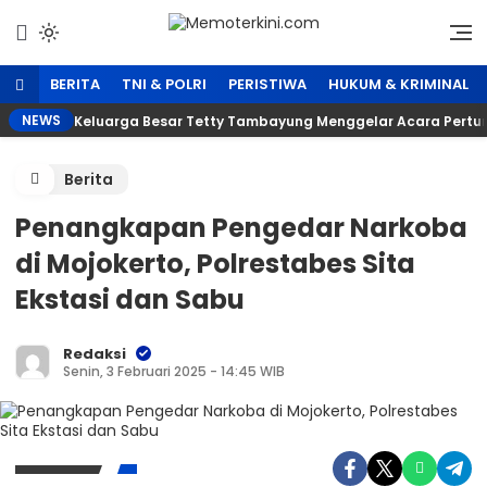
Lewati
ke
Independen dan Fakta
Memoterkini.com
konten
BERITA
TNI & POLRI
PERISTIWA
HUKUM & KRIMINAL
NEWS
Keluarga Besar Tetty Tambayung Menggelar Acara Pertun
Berita
Penangkapan Pengedar Narkoba
di Mojokerto, Polrestabes Sita
Ekstasi dan Sabu
Redaksi
Senin, 3 Februari 2025 - 14:45 WIB