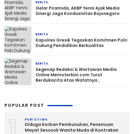
BERITA
11 jam yang lalu
Gelar Piramida, AKBP Yenni Ajak Media
Sinergi Jaga Kondusivitas Bojonegoro
BERITA
11 jam yang lalu
Kapolres Gresik Tegaskan Komitmen Polri
Dukung Pendidikan Berkualitas
BERITA
12 jam yang lalu
Segenap Redaksi & Wartawan Media
Online Memoterkini.com Turut
Berdukacita Atas Wafatnya
H.M.Sholeh.S.H
POPULAR POST
1
PERISTIWA
Diduga Korban Pembunuhan, Penemuan
Mayat Sesosok Wanita Muda di Kontrakan