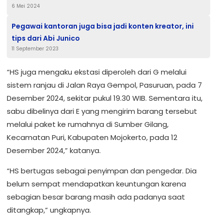
6 Mei 2024
Untuk Mencopot KALAPAS, KPLP dan KAMTIB
Pegawai kantoran juga bisa jadi konten kreator, ini
tips dari Abi Junico
11 September 2023
“HS juga mengaku ekstasi diperoleh dari G melalui
sistem ranjau di Jalan Raya Gempol, Pasuruan, pada 7
Desember 2024, sekitar pukul 19.30 WIB. Sementara itu,
sabu dibelinya dari E yang mengirim barang tersebut
melalui paket ke rumahnya di Sumber Gilang,
Kecamatan Puri, Kabupaten Mojokerto, pada 12
Desember 2024,” katanya.
“HS bertugas sebagai penyimpan dan pengedar. Dia
belum sempat mendapatkan keuntungan karena
sebagian besar barang masih ada padanya saat
ditangkap,” ungkapnya.