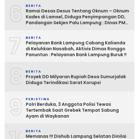
6
BERITA
Ramai Desas Desus Tentang Oknum – Oknum
Kades di Lamsel, Diduga Penyimpangan DD,
Pandangan Sekjen Palu Lampung : Dinas PMD
dan Inspektorat Kurang Tegas
7
Mengawasinya
BERITA
Pelayanan Bank Lampung Cabang Kalianda
di Keluhkan Nasabah, Aktivis Dimas Ronggo
Panuntun : Pelayanan Bank Lampung Buruk !!
8
BERITA
Proyek DD Milyaran Rupiah Desa Sumurjalak
Diduga Terindikasi Sarat Korupsi
9
PERISTIWA
Polri Berduka, 3 Anggota Polisi Tewas
Tertembak Saat Grebek Tempat Sabung
Ayam di Waykanan
BERITA
Memanas !!! Dishub Lampung Selatan Dinilai