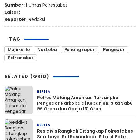
Sumber:
Humas Polrestabes
Editor:
Reporter:
Redaksi
TAG
Mojokerto
Narkoba
Penangkapan
Pengedar
Polrestabes
RELATED (GRID)
BERITA
11 jam yang lalu
Polres Malang Amankan Tersangka
Pengedar Narkoba di Kepanjen, Sita Sabu
96 Gram dan Ganja 131 Gram
BERITA
5 hari yang lalu
Residivis Rangkah Ditangkap Polrestabes
Surabaya, SatResnarkoba Sita 14 Poket