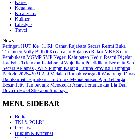
Karier
Keuangan
Kreativitas
Kuliner
Lifestyle
Travel
News
Peringati HUT Ke- 81 RI, Camat Rajabasa Secara Resmi Buka
Turnamen Volly Ball di Kecamatan Rajabasa
Rakor MKKS dan
Pembukaan MGMP SMP Negeri Kabupaten Kediri Resmi Digelar,
Kadisdik Tekankan Kolaborasi Wujudkan Pendidikan Bermutu
Sah
Secara Aklamasi, WFS Pimpin Karang Taruna Provinsi Lampung
Periode 2026–2031
Api Melalap Rumah Warga di Wayurang, Dinas
Damkarmat Terjunkan Tim Untuk Memadamkan Api
Keluarga
Besar Tetty Tambayung Menggelar Acara Pertunangan Lia Dan
Deva di Hotel Sheraton Surabaya
MENU SIDEBAR
Berita
TNI & POLRI
Peristiwa
Hukum & Kriminal