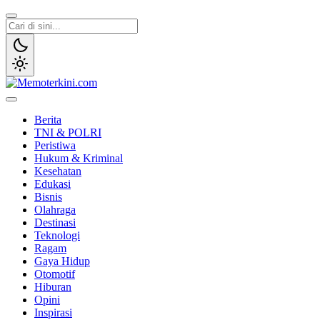
Lewati
ke
konten
Memoterkini.com
Independen dan Fakta
Berita
TNI & POLRI
Peristiwa
Hukum & Kriminal
Kesehatan
Edukasi
Bisnis
Olahraga
Destinasi
Teknologi
Ragam
Gaya Hidup
Otomotif
Hiburan
Opini
Inspirasi