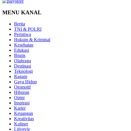
MENU KANAL
Berita
TNI & POLRI
Peristiwa
Hukum & Kriminal
Kesehatan
Edukasi
Bisnis
Olahraga
Destinasi
Teknologi
Ragam
Gaya Hidup
Otomotif
Hiburan
Opini
Inspirasi
Karier
Keuangan
Kreativitas
Kuliner
Lifestyle