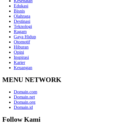
Kesehatan
Edukasi
Bisnis
Olahraga
Destinasi
Teknologi
Ragam
Gaya Hidup
Otomotif
Hiburan
Opini
Inspirasi
Karier
Keuangan
MENU NETWORK
Domain.com
Domain.net
Domain.org
Domain.id
Follow Kami