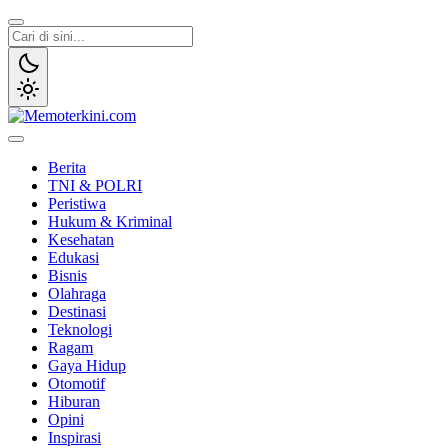
Lewati
ke
konten
Memoterkini.com
Independen dan Fakta
Berita
TNI & POLRI
Peristiwa
Hukum & Kriminal
Kesehatan
Edukasi
Bisnis
Olahraga
Destinasi
Teknologi
Ragam
Gaya Hidup
Otomotif
Hiburan
Opini
Inspirasi