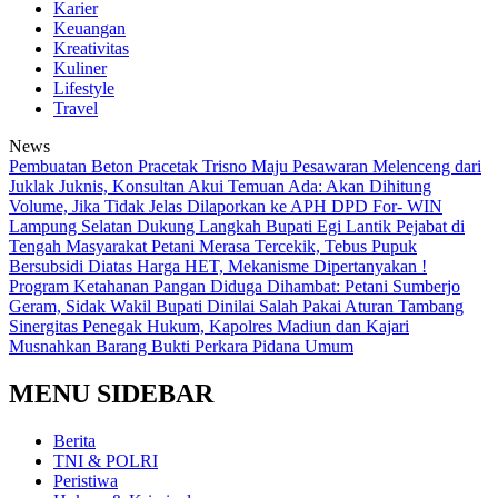
Karier
Keuangan
Kreativitas
Kuliner
Lifestyle
Travel
News
Pembuatan Beton Pracetak Trisno Maju Pesawaran Melenceng dari
Juklak Juknis, Konsultan Akui Temuan Ada: Akan Dihitung
Volume, Jika Tidak Jelas Dilaporkan ke APH
DPD For- WIN
Lampung Selatan Dukung Langkah Bupati Egi Lantik Pejabat di
Tengah Masyarakat
Petani Merasa Tercekik, Tebus Pupuk
Bersubsidi Diatas Harga HET, Mekanisme Dipertanyakan !
Program Ketahanan Pangan Diduga Dihambat: Petani Sumberjo
Geram, Sidak Wakil Bupati Dinilai Salah Pakai Aturan Tambang
Sinergitas Penegak Hukum, Kapolres Madiun dan Kajari
Musnahkan Barang Bukti Perkara Pidana Umum
MENU SIDEBAR
Berita
TNI & POLRI
Peristiwa