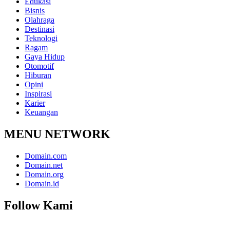
Edukasi
Bisnis
Olahraga
Destinasi
Teknologi
Ragam
Gaya Hidup
Otomotif
Hiburan
Opini
Inspirasi
Karier
Keuangan
MENU NETWORK
Domain.com
Domain.net
Domain.org
Domain.id
Follow Kami