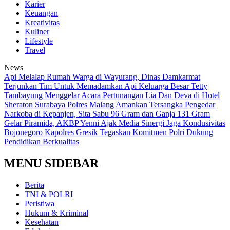
Karier
Keuangan
Kreativitas
Kuliner
Lifestyle
Travel
News
Api Melalap Rumah Warga di Wayurang, Dinas Damkarmat
Terjunkan Tim Untuk Memadamkan Api
Keluarga Besar Tetty
Tambayung Menggelar Acara Pertunangan Lia Dan Deva di Hotel
Sheraton Surabaya
Polres Malang Amankan Tersangka Pengedar
Narkoba di Kepanjen, Sita Sabu 96 Gram dan Ganja 131 Gram
Gelar Piramida, AKBP Yenni Ajak Media Sinergi Jaga Kondusivitas
Bojonegoro
Kapolres Gresik Tegaskan Komitmen Polri Dukung
Pendidikan Berkualitas
MENU SIDEBAR
Berita
TNI & POLRI
Peristiwa
Hukum & Kriminal
Kesehatan