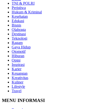
TNI & POLRI
Peristiwa
Hukum & Kriminal
Kesehatan
Edukasi
Bisnis
Olahraga
Destinasi
Teknologi
Ragam
Gaya Hidup
Otomotif
Hiburan
Opini
Inspirasi
Karier
Keuangan
Kreativitas
Kuliner
Lifestyle
Travel
MENU INFORMASI