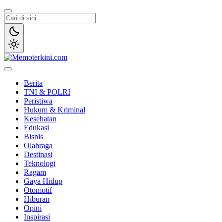
Lewati
ke
konten
Memoterkini.com
Independen dan Fakta
Berita
TNI & POLRI
Peristiwa
Hukum & Kriminal
Kesehatan
Edukasi
Bisnis
Olahraga
Destinasi
Teknologi
Ragam
Gaya Hidup
Otomotif
Hiburan
Opini
Inspirasi