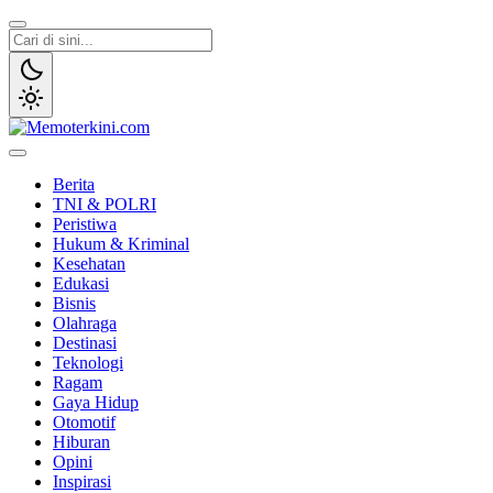
Lewati
ke
konten
Memoterkini.com
Independen dan Fakta
Berita
TNI & POLRI
Peristiwa
Hukum & Kriminal
Kesehatan
Edukasi
Bisnis
Olahraga
Destinasi
Teknologi
Ragam
Gaya Hidup
Otomotif
Hiburan
Opini
Inspirasi