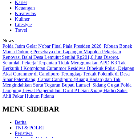
Karier
Keuangan
Kreativitas
Kuliner
Lifestyle
Travel
News
Polda Jatim Gelar Nobar Final Piala Presiden 2026, Ribuan Bonek
Mania Dukung Persebaya dari Lapangan Mapolda
Pekerjaan
Renovasi Balai Desa Lemujut Senilai Rp201,6 Juta Disorot,
Sejumlah Pekerja Terpantau Tidak Menggunakan APD K3
Tak
Berkutik ! Komplotan Curanmor Residivis Dibekuk Polisi, Delapan
Aksi Curanmor di Candipuro Terungkap
Terkait Polemik di Desa
Sinar Palembang, Camat Candipuro (Buang Badan) dan Tak
Mengindahkan Surat Teguran Bupati Lamsel ‎
Sidang Gugat Polda
Lampung Lewat Praperadilan: Dirut PT San Xiong Hadiri Saksi
Ahli Pakar Hukum Pidana
MENU SIDEBAR
Berita
TNI & POLRI
Peristiwa