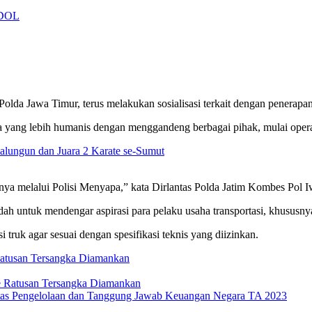
lda Jawa Timur, terus melakukan sosialisasi terkait dengan penerap
a yang lebih humanis dengan menggandeng berbagai pihak, mulai opera
lungun dan Juara 2 Karate se-Sumut
unya melalui Polisi Menyapa,” kata Dirlantas Polda Jatim Kombes Pol I
ah untuk mendengar aspirasi para pelaku usaha transportasi, khususn
truk agar sesuai dengan spesifikasi teknis yang diizinkan.
Ratusan Tersangka Diamankan
tas Pengelolaan dan Tanggung Jawab Keuangan Negara TA 2023