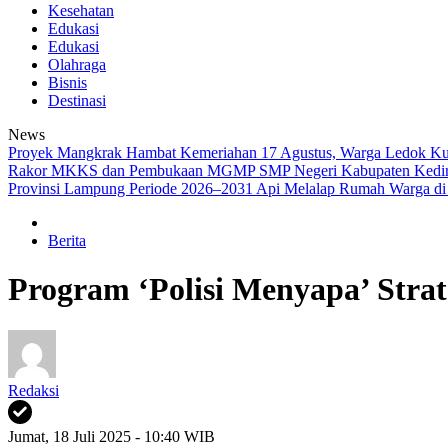
Kesehatan
Edukasi
Edukasi
Olahraga
Bisnis
Destinasi
News
‎Proyek Mangkrak Hambat Kemeriahan 17 Agustus, Warga Ledok K
Rakor MKKS dan Pembukaan MGMP SMP Negeri Kabupaten Kediri R
Provinsi Lampung Periode 2026–2031
Api Melalap Rumah Warga d
Berita
Program ‘Polisi Menyapa’ Stra
Redaksi
Jumat, 18 Juli 2025 - 10:40 WIB