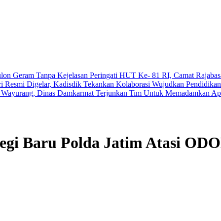
ulon Geram Tanpa Kejelasan
Peringati HUT Ke- 81 RI, Camat Rajabas
esmi Digelar, Kadisdik Tekankan Kolaborasi Wujudkan Pendidika
i Wayurang, Dinas Damkarmat Terjunkan Tim Untuk Memadamkan Ap
tegi Baru Polda Jatim Atasi OD