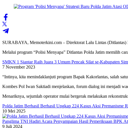
SURABAYA, Memoterkini.com – Direktorat Lalu Lintas (Ditlantas) Po
Melalui program “Polisi Menyapa” Ditlantas Polda Jatim memilih car
SMKN 1 Siantar Raih Juara 3 Umum Pencak Silat se-Kabupaten Sima
7 November 2023
“Intinya, kita menindaklanjuti program Bapak Kakorlantas, salah sat
Kombes Pol Iwan Saktiadi menjelaskan, forum dialog ini menjadi wad
Menariknya, sejumlah operator mulai bergerak melakukan rekonstruksi 
Polda Jatim Berhasil Berhasil Ungkap 224 Kasus Aksi Premanisme 
10 Mei 2025
Panglima TNI Hadiri Acara Penyampaian Hasil Pemeriksaan BPK A
9 Juli 2024