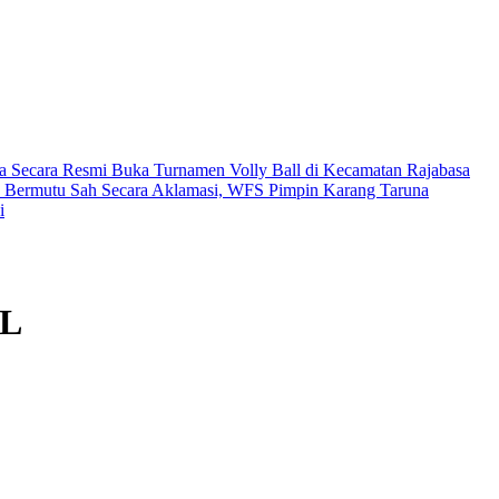
a Secara Resmi Buka Turnamen Volly Ball di Kecamatan Rajabasa
n Bermutu
Sah Secara Aklamasi, WFS Pimpin Karang Taruna
i
OL