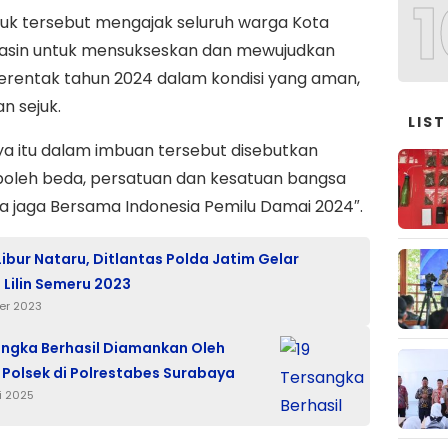
1
duk tersebut mengajak seluruh warga Kota
asin untuk mensukseskan dan mewujudkan
erentak tahun 2024 dalam kondisi yang aman,
n sejuk.
LIST
a itu dalam imbuan tersebut disebutkan
 boleh beda, persatuan dan kesatuan bangsa
ta jaga Bersama Indonesia Pemilu Damai 2024″.
Libur Nataru, Ditlantas Polda Jatim Gelar
 Lilin Semeru 2023
er 2023
angka Berhasil Diamankan Oleh
 Polsek di Polrestabes Surabaya
i 2025