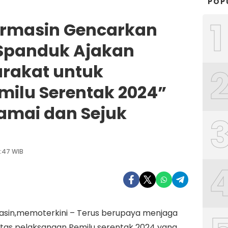
POP
1
armasin Gencarkan
Spanduk Ajakan
rakat untuk
ilu Serentak 2024”
amai dan Sejuk
:47 WIB
asin,memoterkini – Terus berupaya menjaga
itas pelaksanaan Pemilu serentak 2024 yang