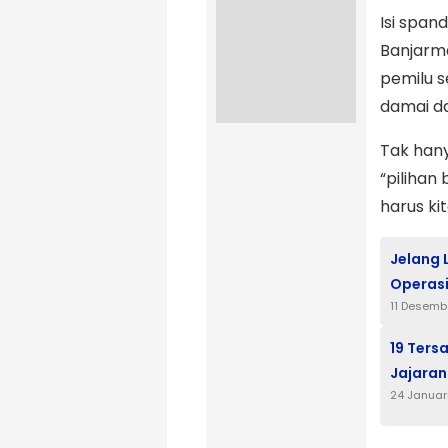
Isi span
Banjarm
pemilu s
damai da
Tak hany
“pilihan
harus ki
Jelang 
Operasi
11 Desemb
19 Ters
Jajaran
24 Januar