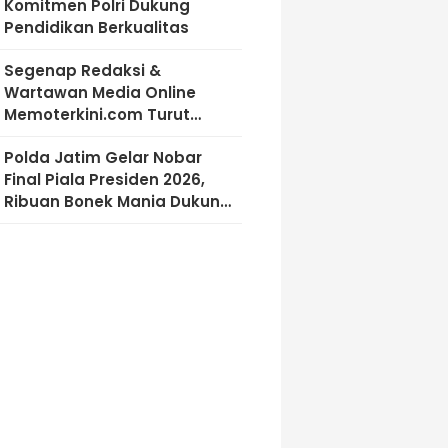
Komitmen Polri Dukung
Pendidikan Berkualitas
Segenap Redaksi &
Wartawan Media Online
Memoterkini.com Turut
Berdukacita Atas Wafatnya
Polda Jatim Gelar Nobar
H.M.Sholeh.S.H
Final Piala Presiden 2026,
Ribuan Bonek Mania Dukung
Persebaya dari Lapangan
Mapolda