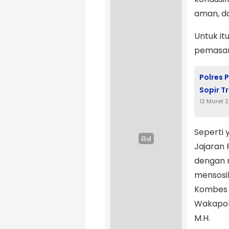
aman, da
Untuk i
pemasan
Polres 
Sopir T
12 Maret 
Seperti 
Jajaran 
dengan 
mensosil
Kombes P
Wakapolr
M.H.