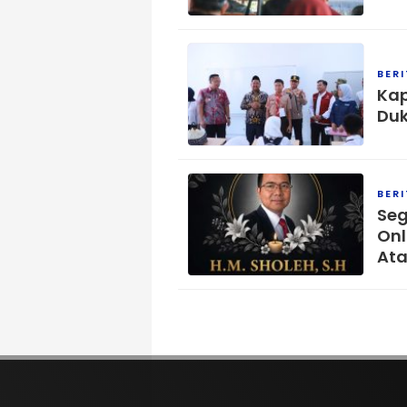
BER
Kap
Duk
BER
Seg
Onl
Ata