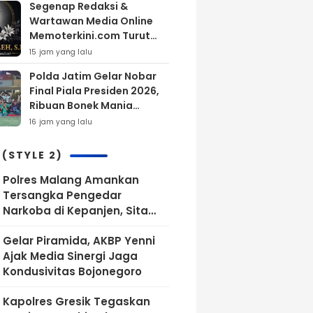
Segenap Redaksi &
Wartawan Media Online
Memoterkini.com Turut
Berdukacita Atas
15 jam yang lalu
Wafatnya H.M.Sholeh.S.H
Polda Jatim Gelar Nobar
Final Piala Presiden 2026,
Ribuan Bonek Mania
Dukung Persebaya dari
16 jam yang lalu
Lapangan Mapolda
 (STYLE 2)
Polres Malang Amankan
Tersangka Pengedar
Narkoba di Kepanjen, Sita
Sabu 96 Gram dan Ganja 131
Gelar Piramida, AKBP Yenni
Gram
Ajak Media Sinergi Jaga
Kondusivitas Bojonegoro
Kapolres Gresik Tegaskan