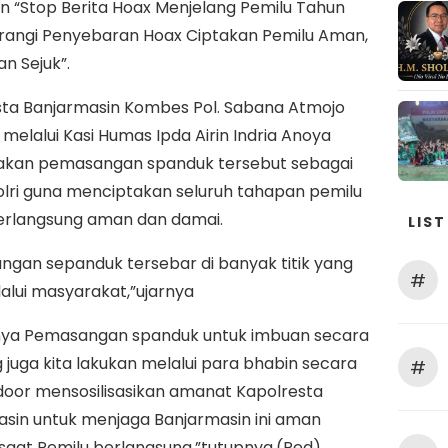
 “Stop Berita Hoax Menjelang Pemilu Tahun
erangi Penyebaran Hoax Ciptakan Pemilu Aman,
n Sejuk”.
sta Banjarmasin Kombes Pol. Sabana Atmojo
.H melalui Kasi Humas Ipda Airin Indria Anoya
kan pemasangan spanduk tersebut sebagai
lri guna menciptakan seluruh tahapan pemilu
erlangsung aman dan damai.
LIST
gan sepanduk tersebar di banyak titik yang
#
ilalui masyarakat,”ujarnya
nya Pemasangan spanduk untuk imbuan secara
 juga kita lakukan melalui para bhabin secara
#
door mensosilisasikan amanat Kapolresta
sin untuk menjaga Banjarmasin ini aman
saat Pemilu berlangsung,”tutupnya.(Red)