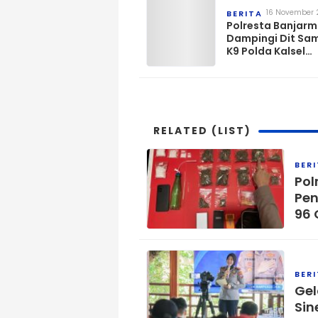
16 November 
BERITA
Polresta Banjarm
Dampingi Dit Sa
K9 Polda Kalsel
Pengecekan Di G
KPU
RELATED (LIST)
BER
Pol
Pen
96 
BER
Gel
Sin