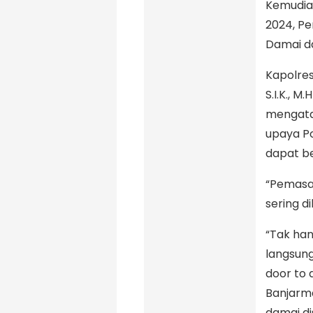
Kemudian
2024, P
Damai da
Kapolre
S.I.K., M
mengata
upaya Po
dapat b
“Pemasan
sering d
“Tak ha
langsung
door to 
Banjarma
damai di