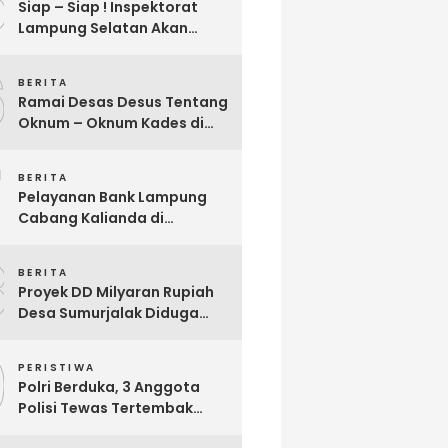
5
Siap – Siap ! Inspektorat
Lampung Selatan Akan
Segera Audit Seluruh
6
Bumdes Dalam Waktu Dekat
BERITA
Ini
Ramai Desas Desus Tentang
Oknum – Oknum Kades di
Lamsel, Diduga
7
Penyimpangan DD,
BERITA
Pandangan Sekjen Palu
Pelayanan Bank Lampung
Lampung : Dinas PMD dan
Cabang Kalianda di
Inspektorat Kurang Tegas
Keluhkan Nasabah, Aktivis
Mengawasinya
8
Dimas Ronggo Panuntun :
BERITA
Pelayanan Bank Lampung
Proyek DD Milyaran Rupiah
Buruk !!
Desa Sumurjalak Diduga
Terindikasi Sarat Korupsi
9
PERISTIWA
Polri Berduka, 3 Anggota
Polisi Tewas Tertembak
Saat Grebek Tempat