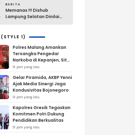
0
Sabung Ayam di Waykanan
BERITA
Memanas !!! Dishub
Lampung Selatan Dinilai
“Mak Ini Mak Itu”
Pengelolaan Parkir Yang
Lama Diganti Yang Baru
 (STYLE 1)
Tanpa Ada Alasan Yang
Polres Malang Amankan
Jelas
Tersangka Pengedar
Narkoba di Kepanjen, Sita
Sabu 96 Gram dan Ganja
13 jam yang lalu
131 Gram
Gelar Piramida, AKBP Yenni
Ajak Media Sinergi Jaga
Kondusivitas Bojonegoro
13 jam yang lalu
Kapolres Gresik Tegaskan
Komitmen Polri Dukung
Pendidikan Berkualitas
13 jam yang lalu