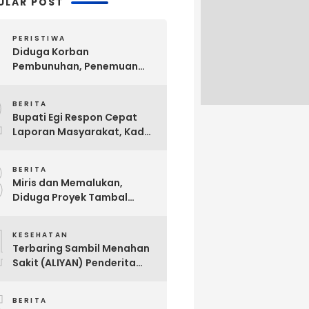
ULAR POST
PERISTIWA
Diduga Korban
Pembunuhan, Penemuan
Mayat Sesosok Wanita
2
Muda di Kontrakan
BERITA
Hebohkan Warga Bakauheni
Bupati Egi Respon Cepat
Laporan Masyarakat, Kades
Sabah Balau Segera di
3
Panggil Inspektorat !
BERITA
Miris dan Memalukan,
Diduga Proyek Tambal
Sulam Jalan Milik
4
Kabupaten Lampung
KESEHATAN
Selatan Dikerjakan Asal
Terbaring Sambil Menahan
Asalan !!
Sakit (ALIYAN) Penderita
Usus Bocor Berharap
Sentuhan Pemerintah
BERITA