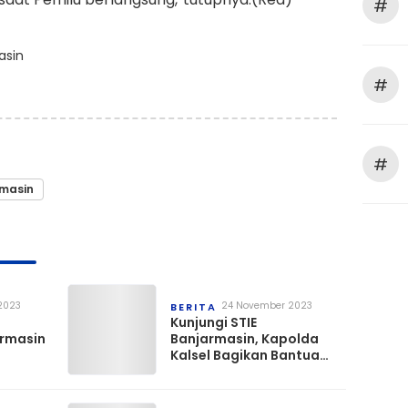
#
asin
#
#
rmasin
2023
24 November 2023
BERITA
Kunjungi STIE
armasin
Banjarmasin, Kapolda
Kalsel Bagikan Bantuan
Kepada Mahasiswa dan
Masyarakat
Banjarmasin