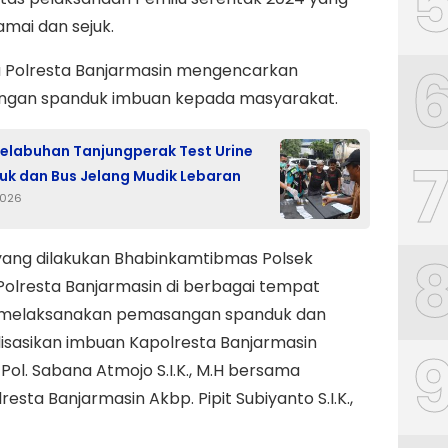
mai dan sejuk.
tu Polresta Banjarmasin mengencarkan
gan spanduk imbuan kepada masyarakat.
Pelabuhan Tanjungperak Test Urine
ruk dan Bus Jelang Mudik Lebaran
2026
yang dilakukan Bhabinkamtibmas Polsek
Polresta Banjarmasin di berbagai tempat
melaksanakan pemasangan spanduk dan
isasikan imbuan Kapolresta Banjarmasin
ol. Sabana Atmojo S.I.K., M.H bersama
esta Banjarmasin Akbp. Pipit Subiyanto S.I.K.,