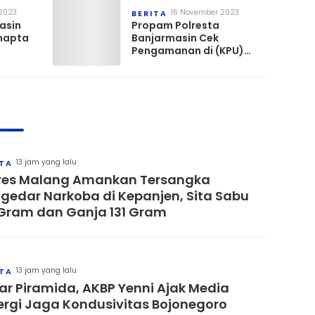
2023
16 November 2023
BERITA
asin
Propam Polresta
mapta
Banjarmasin Cek
Pengamanan di (KPU)
udang
Banjarmasin
13 jam yang lalu
ITA
res Malang Amankan Tersangka
gedar Narkoba di Kepanjen, Sita Sabu
Gram dan Ganja 131 Gram
13 jam yang lalu
ITA
ar Piramida, AKBP Yenni Ajak Media
ergi Jaga Kondusivitas Bojonegoro