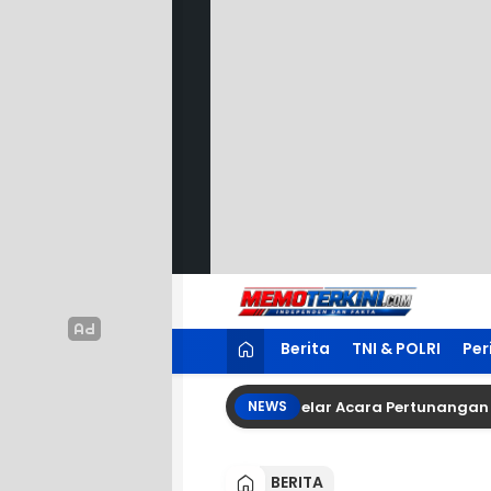
Lewati
ke
konten
Memoterkini.com
Independen dan Fakta
Berita
TNI & POLRI
Per
a Besar Tetty Tambayung Menggelar Acara Pertunangan Lia D
NEWS
BERITA