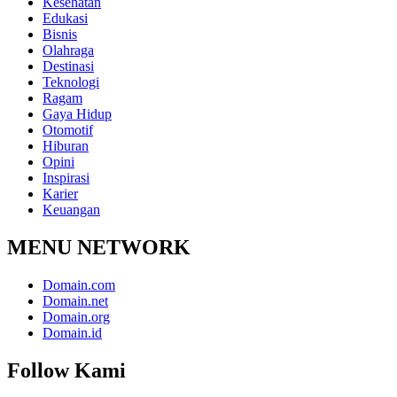
Kesehatan
Edukasi
Bisnis
Olahraga
Destinasi
Teknologi
Ragam
Gaya Hidup
Otomotif
Hiburan
Opini
Inspirasi
Karier
Keuangan
MENU NETWORK
Domain.com
Domain.net
Domain.org
Domain.id
Follow Kami