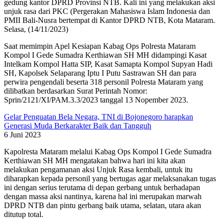
gedung kantor DPRD Provinsi NTB. Kali ini yang melakukan aksi
unjuk rasa dari PKC (Pergerakan Mahasiswa Islam Indonesia dan
PMII Bali-Nusra bertempat di Kantor DPRD NTB, Kota Mataram.
Selasa, (14/11/2023)
Saat memimpin Apel Kesiapan Kabag Ops Polresta Mataram
Kompol I Gede Sumadra Kerthiawan SH MH didampingi Kasat
Intelkam Kompol Hatta SIP, Kasat Samapta Kompol Supyan Hadi
SH, Kapolsek Selaparang Iptu I Putu Sastrawan SH dan para
perwira pengendali beserta 318 personil Polresta Mataram yang
dilibatkan berdasarkan Surat Perintah Nomor:
Sprin/2121/XI/PAM.3.3/2023 tanggal 13 Nopember 2023.
Gelar Penguatan Bela Negara, TNI di Bojonegoro harapkan
Generasi Muda Berkarakter Baik dan Tangguh
6 Juni 2023
Kapolresta Mataram melalui Kabag Ops Kompol I Gede Sumadra
Kerthiawan SH MH mengatakan bahwa hari ini kita akan
melakukan pengamanan aksi Unjuk Rasa kembali, untuk itu
diharapkan kepada personil yang bertugas agar melaksanakan tugas
ini dengan serius terutama di depan gerbang untuk berhadapan
dengan massa aksi nantinya, karena hal ini merupakan marwah
DPRD NTB dan pintu gerbang baik utama, selatan, utara akan
ditutup total.