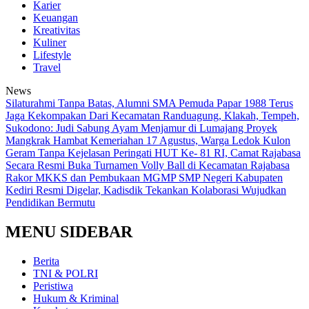
Karier
Keuangan
Kreativitas
Kuliner
Lifestyle
Travel
News
Silaturahmi Tanpa Batas, Alumni SMA Pemuda Papar 1988 Terus
Jaga Kekompakan
‎Dari Kecamatan Randuagung, Klakah, Tempeh,
Sukodono: Judi Sabung Ayam Menjamur di Lumajang
‎Proyek
Mangkrak Hambat Kemeriahan 17 Agustus, Warga Ledok Kulon
Geram Tanpa Kejelasan
Peringati HUT Ke- 81 RI, Camat Rajabasa
Secara Resmi Buka Turnamen Volly Ball di Kecamatan Rajabasa
Rakor MKKS dan Pembukaan MGMP SMP Negeri Kabupaten
Kediri Resmi Digelar, Kadisdik Tekankan Kolaborasi Wujudkan
Pendidikan Bermutu
MENU SIDEBAR
Berita
TNI & POLRI
Peristiwa
Hukum & Kriminal