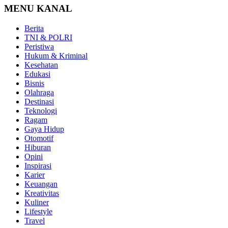
MENU KANAL
Berita
TNI & POLRI
Peristiwa
Hukum & Kriminal
Kesehatan
Edukasi
Bisnis
Olahraga
Destinasi
Teknologi
Ragam
Gaya Hidup
Otomotif
Hiburan
Opini
Inspirasi
Karier
Keuangan
Kreativitas
Kuliner
Lifestyle
Travel