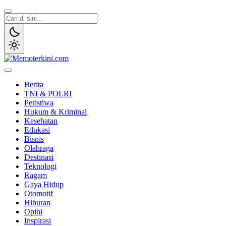
Lewati
ke
konten
Memoterkini.com
Independen dan Fakta
Berita
TNI & POLRI
Peristiwa
Hukum & Kriminal
Kesehatan
Edukasi
Bisnis
Olahraga
Destinasi
Teknologi
Ragam
Gaya Hidup
Otomotif
Hiburan
Opini
Inspirasi